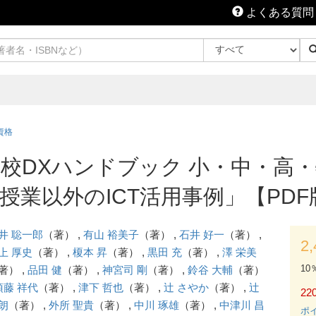
よくある質問
T資格
校DXハンドブック 小・中・高
授業以外のICT活用事例」【PDF
井 聡一郎
（著） ,
有山 裕美子
（著） ,
石井 好一
（著） ,
2
上 厚史
（著） ,
榎本 昇
（著） ,
黒田 充
（著） ,
澤 栄美
10
著） ,
品田 健
（著） ,
神宮司 剛
（著） ,
鈴谷 大輔
（著）
須藤 祥代
（著） ,
津下 哲也
（著） ,
辻 さやか
（著） ,
辻
220
朗
（著） ,
外所 聖貴
（著） ,
中川 琢雄
（著） ,
中津川 昌
ポ