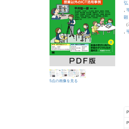
弘
,
顕
（
,
5点の画像を見る