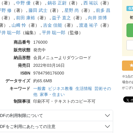
（著） ,
中野 優
（著） ,
鍋谷 正尉
（著） ,
西 祐以
（著）
在
平野 修
（著） ,
藤田 武士
（著） ,
星野 尚
（著） ,
前多 昌
（著） ,
前田 康裕
（著） ,
益子 直之
（著） ,
向井 崇博
著） ,
山﨑 怜
（著） ,
吉金 佳能
（著） ,
渡邉 祐子
（著）
平井 聡一郎
（編集） ,
平井 聡一郎
（監修）
商品番号
176000
販売状態
発売中
納品形態
会員メニューよりダウンロード
発売日
2022年03月16日
ISBN
9784798176000
※1点
データサイズ
約65.6MB
場合の
がござ
キーワード
一般書
ビジネス教養
生活情報
芸術その
他
家事・住まい
制限事項
印刷不可・テキストのコピー不可
PDFの利用制限について
PDFをご利用にあたっての注意