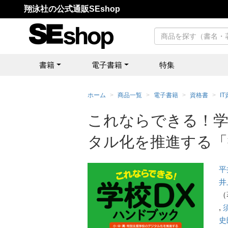
翔泳社の公式通販SEshop
書籍
電子書籍
特集
ホーム
商品一覧
電子書籍
資格書
I
これならできる！学
タル化を推進する「
平
井
（
,
史