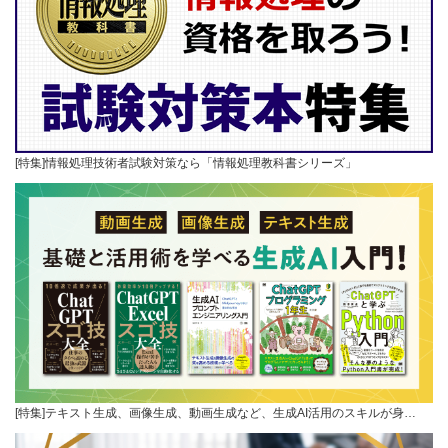
[特集]情報処理技術者試験対策なら「情報処理教科書シリーズ」
[特集]テキスト生成、画像生成、動画生成など、生成AI活用のスキルが身…