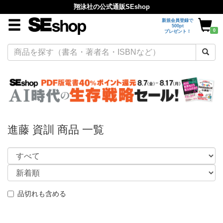
翔泳社の公式通販SEshop
新規会員登録で
500pt
0
プレゼント！
進藤 資訓 商品 一覧
品切れも含める