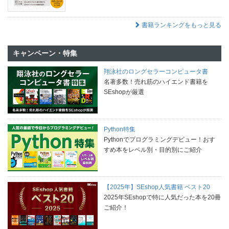
書籍ランキングをもっと見る
キャンペーン・特集
翔泳社のロングセラーコンピュータ書
名著多数！売れ筋のハイエンド書籍を
SEshopが厳選
Python特集
Pythonでプログラミングデビュー！おす
すめ本をレベル別・目的別にご紹介
【2025年】SEshop人気書籍 ベスト20
2025年SEshopで特に人気だった本を20冊
ご紹介！