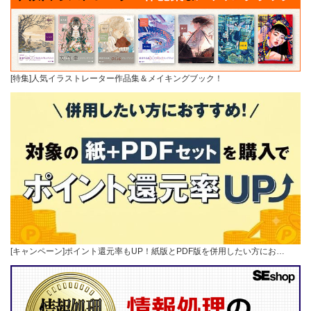
[特集]人気イラストレーター作品集＆メイキングブック！
[キャンペーン]ポイント還元率もUP！紙版とPDF版を併用したい方にお…