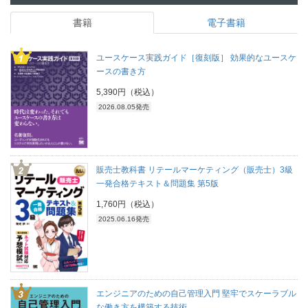
書籍
電子書籍
ユースケース実践ガイド［復刻版］ 効果的なユースケ
ースの書き方
5,390円（税込）
2026.08.05発売
販売士教科書 リテールマーケティング（販売士）3級
一発合格テキスト＆問題集 第5版
1,760円（税込）
2025.06.16発売
エンジニアのための自己管理入門 堅牢でスケーラブル
な働き方を構築する技術