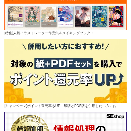
[特集]人気イラストレーター作品集＆メイキングブック！
[キャンペーン]ポイント還元率もUP！紙版とPDF版を併用したい方にお…