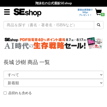
翔泳社の公式通販SEshop
新規会員登録で
500pt
0
プレゼント！
長城 沙樹 商品 一覧
品切れも含める