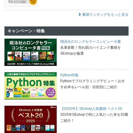
書籍ランキングをもっと見る
キャンペーン・特集
翔泳社のロングセラーコンピュータ書
名著多数！売れ筋のハイエンド書籍を
SEshopが厳選
Python特集
Pythonでプログラミングデビュー！おす
すめ本をレベル別・目的別にご紹介
【2025年】SEshop人気書籍 ベスト20
2025年SEshopで特に人気だった本を20冊
ご紹介！