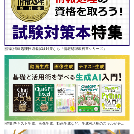
[特集]情報処理技術者試験対策なら「情報処理教科書シリーズ」
[特集]テキスト生成、画像生成、動画生成など、生成AI活用のスキルが身…