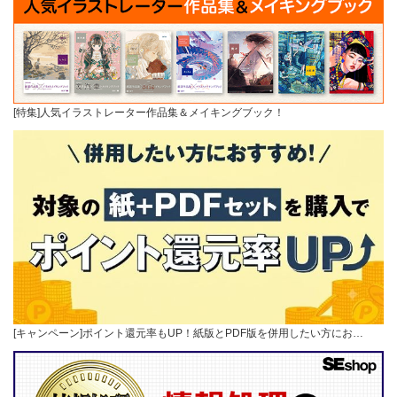
[特集]人気イラストレーター作品集＆メイキングブック！
[キャンペーン]ポイント還元率もUP！紙版とPDF版を併用したい方にお…