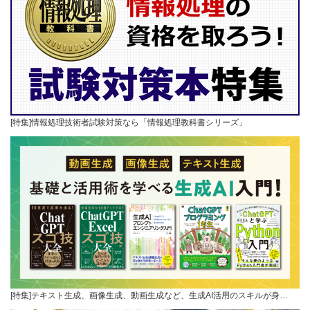
[特集]情報処理技術者試験対策なら「情報処理教科書シリーズ」
[特集]テキスト生成、画像生成、動画生成など、生成AI活用のスキルが身…