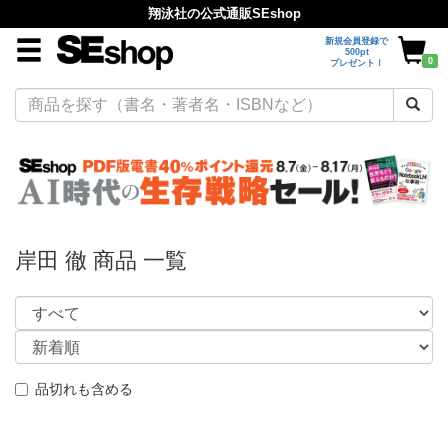
翔泳社の公式通販SEshop
新規会員登録で
500pt
0
プレゼント！
岸田 徹 商品 一覧
品切れも含める