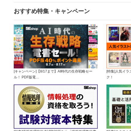
おすすめ特集・キャンペーン
[キャンペーン]【8/17まで】AI時代の生存戦略セー
[特集]人気イ
ル！ PDF版電…
ク！