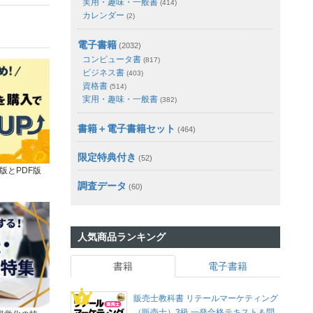
実用・趣味・一般書
(414)
カレンダー
(2)
電子書籍
(2032)
コンピュータ書
(817)
ビジネス書
(403)
資格書
(514)
実用・趣味・一般書
(382)
書籍＋電子書籍セット
(464)
限定特典付き
(52)
版とPDF版
調査データ
(60)
人気商品ランキング
書籍
電子書籍
販売士教科書 リテールマーケティング
（販売士）3級 一発合格テキスト＆問