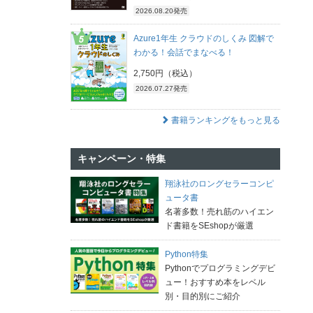
2026.08.20発売
Azure1年生 クラウドのしくみ 図解で
わかる！会話でまなべる！
2,750円（税込）
2026.07.27発売
書籍ランキングをもっと見る
キャンペーン・特集
翔泳社のロングセラーコンピ
ュータ書
名著多数！売れ筋のハイエン
ド書籍をSEshopが厳選
Python特集
Pythonでプログラミングデビ
ュー！おすすめ本をレベル
別・目的別にご紹介