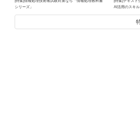
[特集]情報処理技術者試験対策なら「情報処理教科書
[特集]テキス
シリーズ」
AI活用のスキ