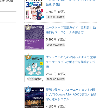
視覚化の技
題集 第5版
1,760円（税込）
2025.06.16発売
ユースケース実践ガイド［復刻版］ 効
果的なユースケースの書き方
5,390円（税込）
2026.08.05発売
エンジニアのための自己管理入門 堅牢
でスケーラブルな働き方を構築する技
術
2,948円（税込）
2026.06.24発売
現場で役立つ マルチエージェントAI設
計入門 Google A2A×ADKで実現する堅
牢な運用システム
4,180円（税込）