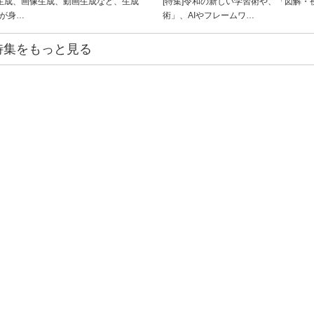
ト生成、画像生成、動画生成など、生成
[特集]令和の新しい学習術や、「図解・
ルが身…
術」、AIやフレームワ…
特集をもっと見る