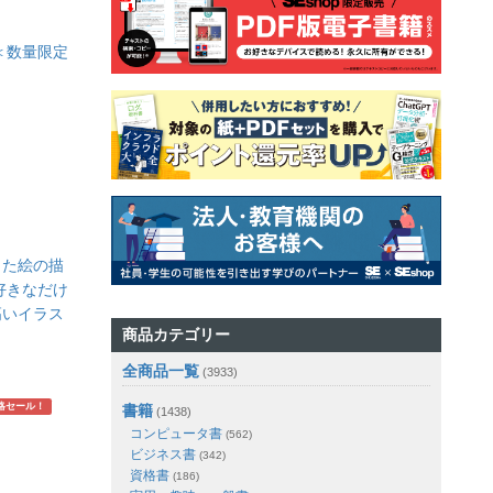
 ＜数量限定
＞
した絵の描
好きなだけ
高いイラス
商品カテゴリー
全商品一覧
(3933)
略セール！
書籍
(1438)
コンピュータ書
(562)
ビジネス書
(342)
資格書
(186)