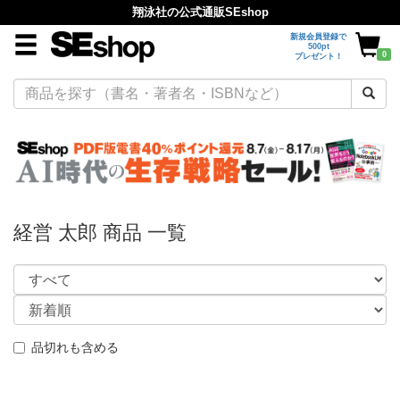
翔泳社の公式通販SEshop
新規会員登録で
500pt
0
プレゼント！
経営 太郎 商品 一覧
品切れも含める