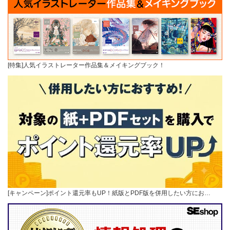
[特集]人気イラストレーター作品集＆メイキングブック！
[キャンペーン]ポイント還元率もUP！紙版とPDF版を併用したい方にお…