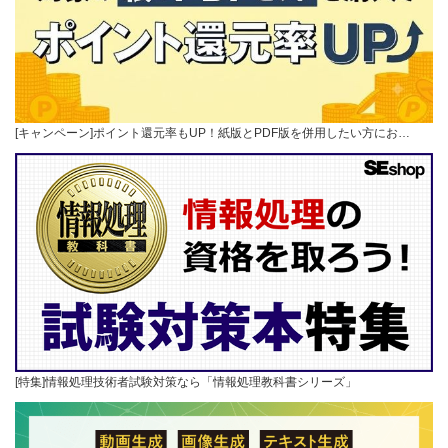
[キャンペーン]ポイント還元率もUP！紙版とPDF版を併用したい方にお…
[特集]情報処理技術者試験対策なら「情報処理教科書シリーズ」