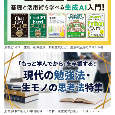
[特集]テキスト生成、画像生成、動画生成など、生成AI活用のスキルが身…
[特集]令和の新しい学習術や、「図解・視覚化の技術」、AIやフレームワ…