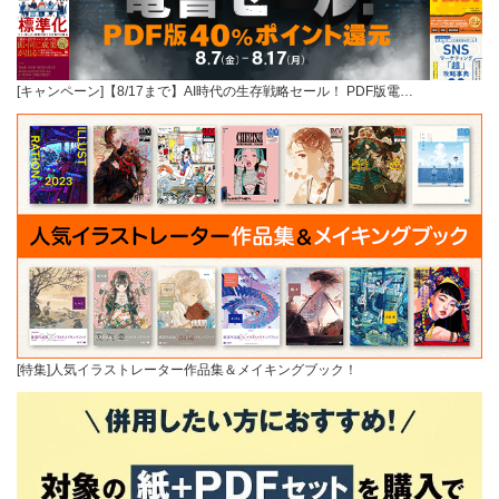
[キャンペーン]【8/17まで】AI時代の生存戦略セール！ PDF版電…
[特集]人気イラストレーター作品集＆メイキングブック！