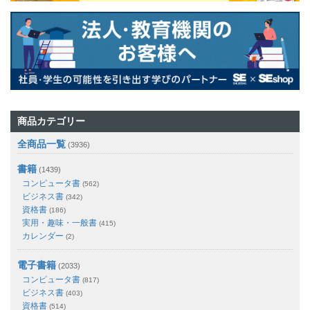
商品カテゴリー
全商品一覧
(3936)
書籍
(1439)
コンピュータ書
(562)
ビジネス書
(342)
資格書
(186)
実用・趣味・一般書
(415)
カレンダー
(2)
電子書籍
(2033)
コンピュータ書
(817)
ビジネス書
(403)
資格書
(514)