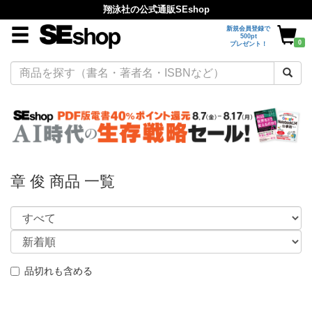
翔泳社の公式通販SEshop
新規会員登録で
500pt
0
プレゼント！
章 俊 商品 一覧
品切れも含める