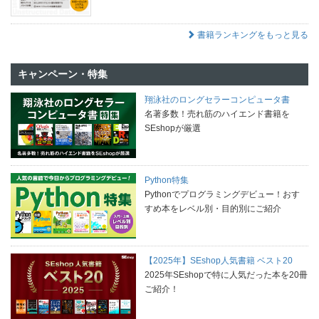
書籍ランキングをもっと見る
キャンペーン・特集
翔泳社のロングセラーコンピュータ書
名著多数！売れ筋のハイエンド書籍を
SEshopが厳選
Python特集
Pythonでプログラミングデビュー！おす
すめ本をレベル別・目的別にご紹介
【2025年】SEshop人気書籍 ベスト20
2025年SEshopで特に人気だった本を20冊
ご紹介！