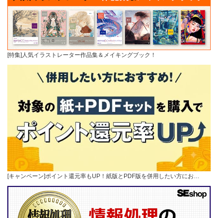
[特集]人気イラストレーター作品集＆メイキングブック！
[キャンペーン]ポイント還元率もUP！紙版とPDF版を併用したい方にお…