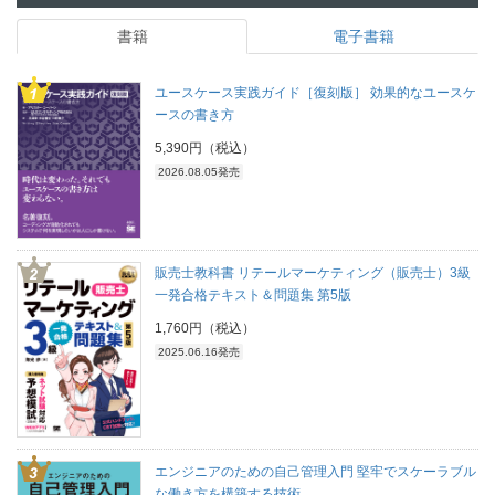
書籍
電子書籍
ユースケース実践ガイド［復刻版］ 効果的なユースケ
ースの書き方
5,390円（税込）
2026.08.05発売
販売士教科書 リテールマーケティング（販売士）3級
一発合格テキスト＆問題集 第5版
1,760円（税込）
2025.06.16発売
エンジニアのための自己管理入門 堅牢でスケーラブル
な働き方を構築する技術