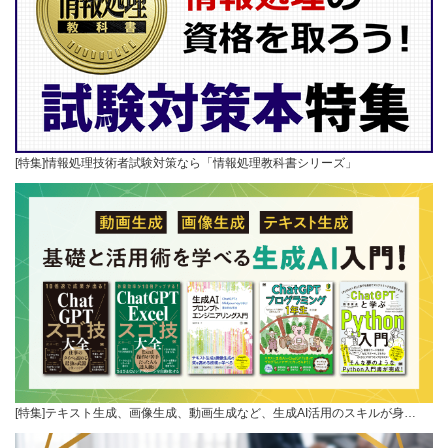
[特集]情報処理技術者試験対策なら「情報処理教科書シリーズ」
[特集]テキスト生成、画像生成、動画生成など、生成AI活用のスキルが身…