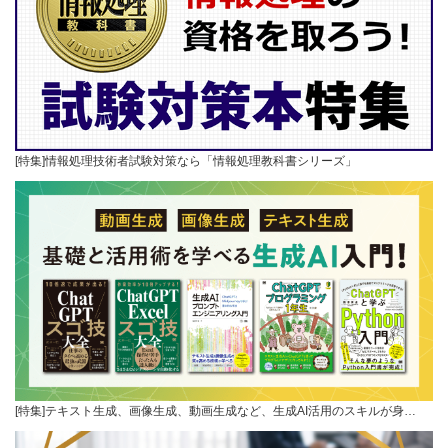
[特集]情報処理技術者試験対策なら「情報処理教科書シリーズ」
[特集]テキスト生成、画像生成、動画生成など、生成AI活用のスキルが身…