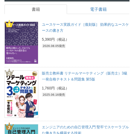
書籍
電子書籍
ユースケース実践ガイド［復刻版］ 効果的なユースケ
ースの書き方
5,390円（税込）
2026.08.05発売
販売士教科書 リテールマーケティング（販売士）3級
一発合格テキスト＆問題集 第5版
1,760円（税込）
2025.06.16発売
エンジニアのための自己管理入門 堅牢でスケーラブル
な働き方を構築する技術