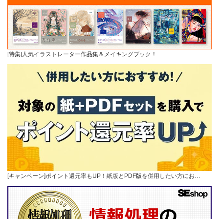
[特集]人気イラストレーター作品集＆メイキングブック！
[キャンペーン]ポイント還元率もUP！紙版とPDF版を併用したい方にお…