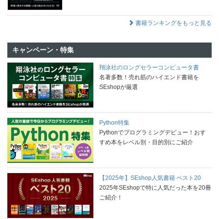
書籍ランキングをもっと見る
キャンペーン・特集
翔泳社のロングセラーコンピュータ書
名著多数！売れ筋のハイエンド書籍を
SEshopが厳選
Python特集
Pythonでプログラミングデビュー！おす
すめ本をレベル別・目的別にご紹介
【2025年】SEshop人気書籍 ベスト20
2025年SEshopで特に人気だった本を20冊
ご紹介！