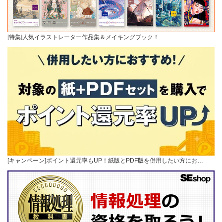
[特集]人気イラストレーター作品集＆メイキングブック！
[キャンペーン]ポイント還元率もUP！紙版とPDF版を併用したい方にお…