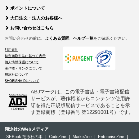
ポイントについて
大口注文・法人のお客様へ
お問い合わせはこちら
お問い合わせの前に、
よくある質問
、
ヘルプ一覧
をご確認ください。
利用規約
特定商取引法に基づく表示
個人情報保護について
著作権・リンクについて
翔泳社について
SHOEISHA iDについて
ABJマークは、この電子書店・電子書籍配信
サービスが、著作権者からコンテンツ使用許
諾を得た正規版配信サービスであることを示
す登録商標（登録番号 第12291001号）です。
翔泳社のWebメディア
SEBook 翔泳社の本
|
CodeZine
|
MarkeZine
|
EnterpriseZine
|