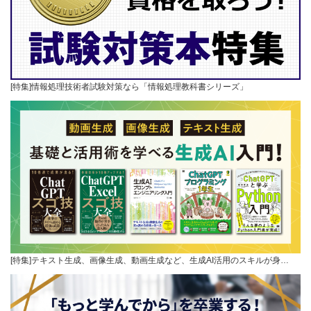
[特集]情報処理技術者試験対策なら「情報処理教科書シリーズ」
[特集]テキスト生成、画像生成、動画生成など、生成AI活用のスキルが身…