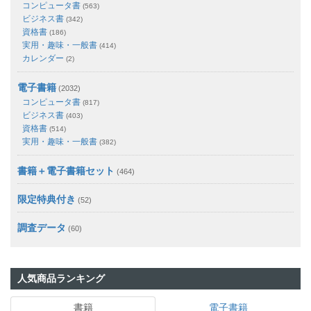
コンピュータ書
(563)
ビジネス書
(342)
資格書
(186)
実用・趣味・一般書
(414)
カレンダー
(2)
電子書籍
(2032)
コンピュータ書
(817)
ビジネス書
(403)
資格書
(514)
実用・趣味・一般書
(382)
書籍＋電子書籍セット
(464)
限定特典付き
(52)
調査データ
(60)
人気商品ランキング
書籍
電子書籍