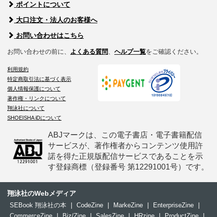
ポイントについて
大口注文・法人のお客様へ
お問い合わせはこちら
お問い合わせの前に、
よくある質問
、
ヘルプ一覧
をご確認ください。
利用規約
特定商取引法に基づく表示
個人情報保護について
著作権・リンクについて
翔泳社について
SHOEISHA iDについて
ABJマークは、この電子書店・電子書籍配信
サービスが、著作権者からコンテンツ使用許
諾を得た正規版配信サービスであることを示
す登録商標（登録番号 第12291001号）です。
翔泳社のWebメディア
SEBook 翔泳社の本
|
CodeZine
|
MarkeZine
|
EnterpriseZine
|
CommerceZine
|
Biz/Zine
|
SalesZine
|
HRzine
|
ProductZine
|