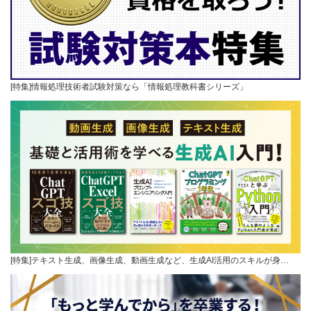
[特集]情報処理技術者試験対策なら「情報処理教科書シリーズ」
[特集]テキスト生成、画像生成、動画生成など、生成AI活用のスキルが身…