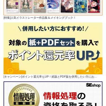
[特集]人気イラストレーター作品集＆メイキングブック！
[キャンペーン]ポイント還元率もUP！紙版とPDF版を併用したい方にお…