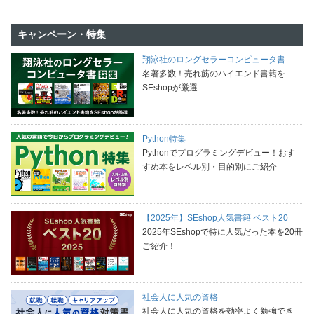
キャンペーン・特集
翔泳社のロングセラーコンピュータ書
名著多数！売れ筋のハイエンド書籍を
SEshopが厳選
Python特集
Pythonでプログラミングデビュー！おす
すめ本をレベル別・目的別にご紹介
【2025年】SEshop人気書籍 ベスト20
2025年SEshopで特に人気だった本を20冊
ご紹介！
社会人に人気の資格
社会人に人気の資格を効率よく勉強でき