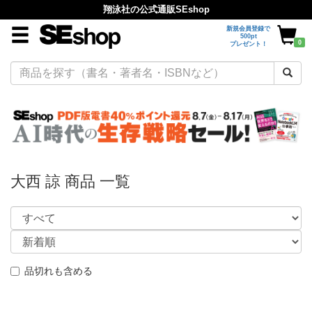
翔泳社の公式通販SEshop
新規会員登録で
500pt
0
プレゼント！
大西 諒 商品 一覧
品切れも含める