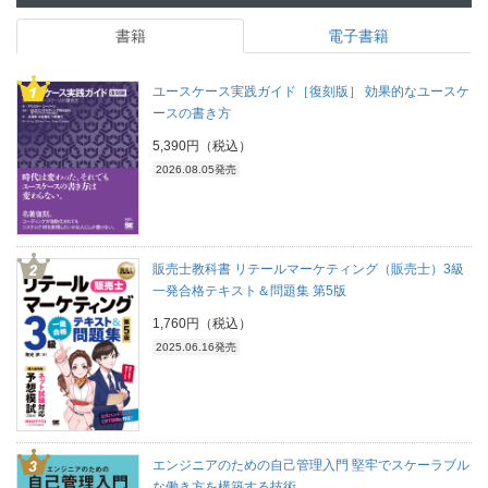
書籍
電子書籍
ユースケース実践ガイド［復刻版］ 効果的なユースケ
ースの書き方
5,390円（税込）
2026.08.05発売
販売士教科書 リテールマーケティング（販売士）3級
一発合格テキスト＆問題集 第5版
1,760円（税込）
2025.06.16発売
エンジニアのための自己管理入門 堅牢でスケーラブル
な働き方を構築する技術