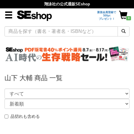
翔泳社の公式通販SEshop
新規会員登録で
500pt
0
プレゼント！
山下 大輔 商品 一覧
品切れも含める