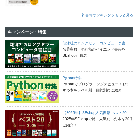
書籍ランキングをもっと見る
キャンペーン・特集
翔泳社のロングセラーコンピュータ書
名著多数！売れ筋のハイエンド書籍を
SEshopが厳選
Python特集
Pythonでプログラミングデビュー！おす
すめ本をレベル別・目的別にご紹介
【2025年】SEshop人気書籍 ベスト20
2025年SEshopで特に人気だった本を20冊
ご紹介！