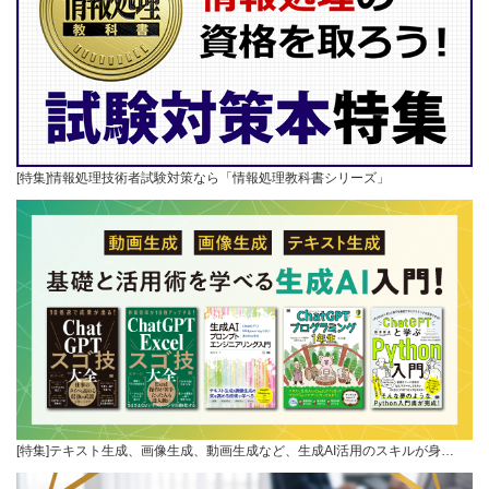
[特集]情報処理技術者試験対策なら「情報処理教科書シリーズ」
[特集]テキスト生成、画像生成、動画生成など、生成AI活用のスキルが身…