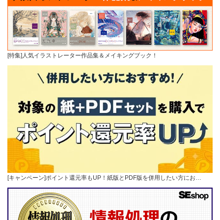
[特集]人気イラストレーター作品集＆メイキングブック！
[キャンペーン]ポイント還元率もUP！紙版とPDF版を併用したい方にお…