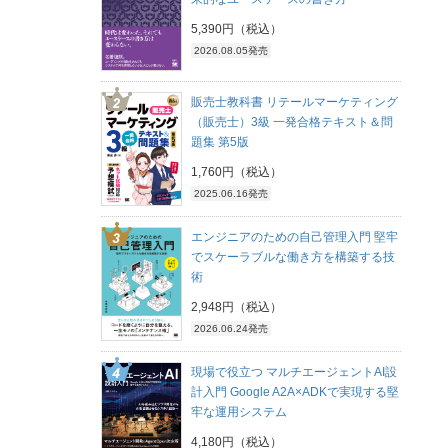
5,390円（税込）
2026.08.05発売
販売士教科書 リテールマーケティング
（販売士）3級 一発合格テキスト＆問
題集 第5版
1,760円（税込）
2025.06.16発売
エンジニアのための自己管理入門 堅牢
でスケーラブルな働き方を構築する技
術
2,948円（税込）
2026.06.24発売
現場で役立つ マルチエージェントAI設
計入門 Google A2A×ADKで実現する堅
牢な運用システム
4,180円（税込）