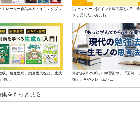
ラストレーター作品集＆メイキングブッ
[キャンペーン]ポイント還元率もUP！紙
を併用したい方にお…
ト生成、画像生成、動画生成など、生成
[特集]令和の新しい学習術や、「図解・
ルが身…
術」、AIやフレームワ…
特集をもっと見る