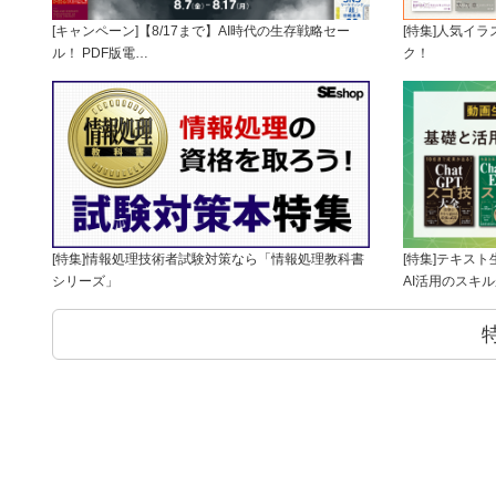
[キャンペーン]【8/17まで】AI時代の生存戦略セー
[特集]人気イ
ル！ PDF版電…
ク！
[特集]情報処理技術者試験対策なら「情報処理教科書
[特集]テキス
シリーズ」
AI活用のスキ