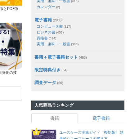
実用・趣味・一般書
(415)
カレンダー
(2)
版とPDF版
電子書籍
(2033)
コンピュータ書
(817)
ビジネス書
(403)
資格書
(514)
実用・趣味・一般書
(383)
書籍＋電子書籍セット
(465)
限定特典付き
(54)
視覚化の技
調査データ
(60)
人気商品ランキング
書籍
電子書籍
ユースケース実践ガイド［復刻版］ 効
果的なユースケースの書き方