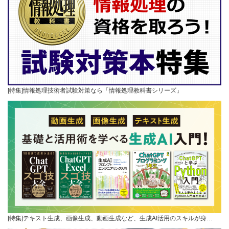
[特集]情報処理技術者試験対策なら「情報処理教科書シリーズ」
[特集]テキスト生成、画像生成、動画生成など、生成AI活用のスキルが身…