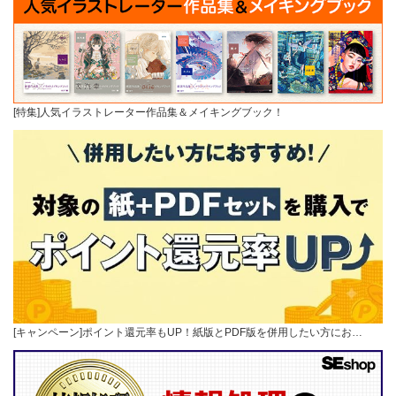
[特集]人気イラストレーター作品集＆メイキングブック！
[キャンペーン]ポイント還元率もUP！紙版とPDF版を併用したい方にお…