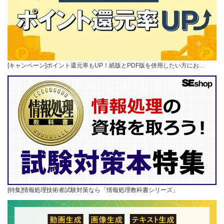
[キャンペーン]ポイント還元率もUP！紙版とPDF版を併用したい方にお…
[特集]情報処理技術者試験対策なら「情報処理教科書シリーズ」