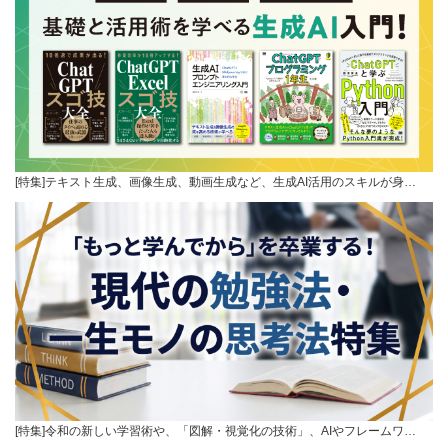
[特集]テキスト生成、画像生成、動画生成など、生成AI活用のスキルが身…
[特集]令和の新しい学習術や、「図解・視覚化の技術」、AIやフレームワ…