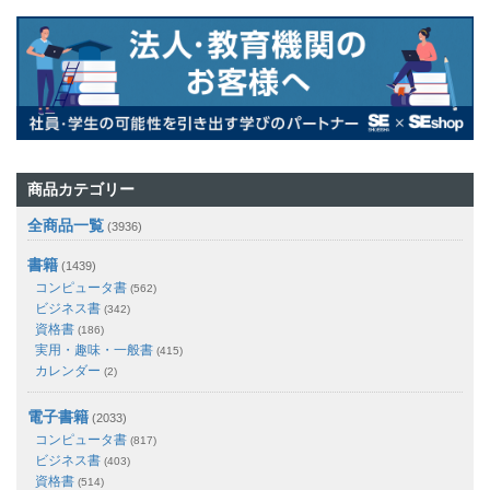
商品カテゴリー
全商品一覧
(3936)
書籍
(1439)
コンピュータ書
(562)
ビジネス書
(342)
資格書
(186)
実用・趣味・一般書
(415)
カレンダー
(2)
電子書籍
(2033)
コンピュータ書
(817)
ビジネス書
(403)
資格書
(514)