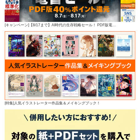
[キャンペーン]【8/17まで】AI時代の生存戦略セール！ PDF版電…
[特集]人気イラストレーター作品集＆メイキングブック！