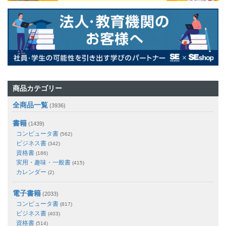
商品カテゴリー
全商品一覧
(3936)
書籍
(1439)
コンピュータ書
(562)
ビジネス書
(342)
資格書
(186)
実用・趣味・一般書
(415)
カレンダー
(2)
電子書籍
(2033)
コンピュータ書
(817)
ビジネス書
(403)
資格書
(514)