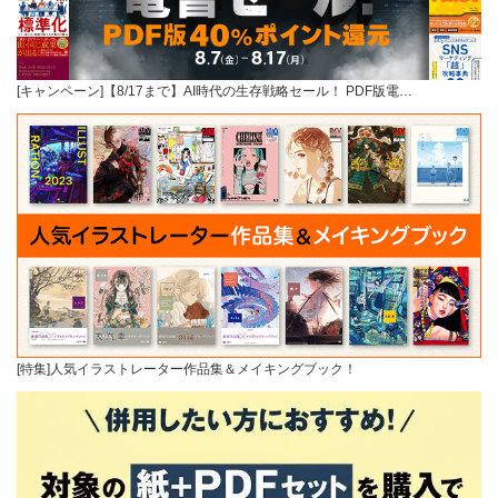
[キャンペーン]【8/17まで】AI時代の生存戦略セール！ PDF版電…
[特集]人気イラストレーター作品集＆メイキングブック！