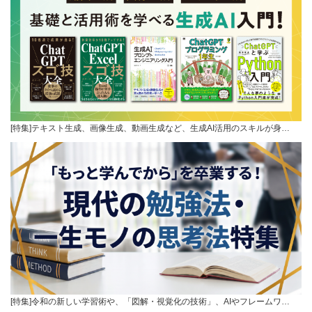
[特集]テキスト生成、画像生成、動画生成など、生成AI活用のスキルが身…
[特集]令和の新しい学習術や、「図解・視覚化の技術」、AIやフレームワ…