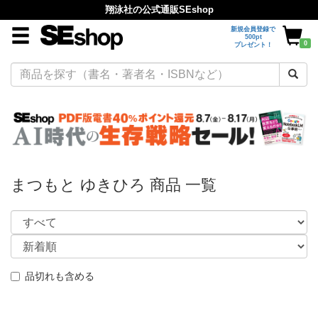
翔泳社の公式通販SEshop
新規会員登録で
500pt
0
プレゼント！
まつもと ゆきひろ 商品 一覧
品切れも含める