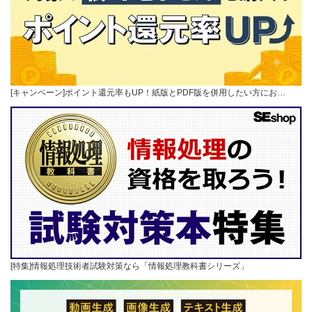
[キャンペーン]ポイント還元率もUP！紙版とPDF版を併用したい方にお…
[特集]情報処理技術者試験対策なら「情報処理教科書シリーズ」