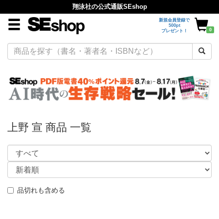
翔泳社の公式通販SEshop
新規会員登録で
500pt
0
プレゼント！
上野 宣 商品 一覧
品切れも含める