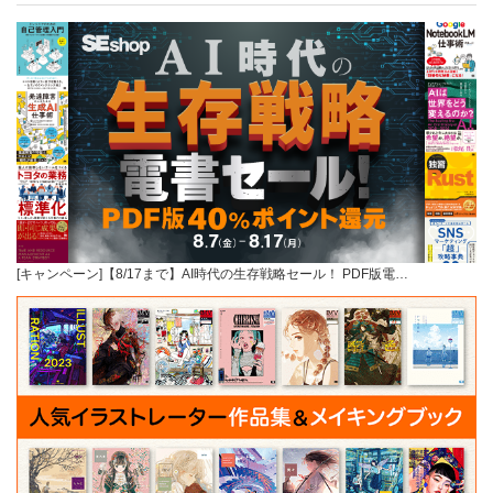
[キャンペーン]【8/17まで】AI時代の生存戦略セール！ PDF版電…