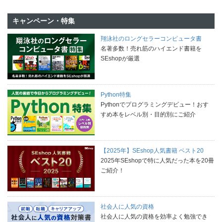
キャンペーン・特集
翔泳社のロングセラーコンピュータ書
名著多数！売れ筋のハイエンド書籍を
SEshopが厳選
Python特集
Pythonでプログラミングデビュー！おす
すめ本をレベル別・目的別にご紹介
【2025年】SEshop人気書籍 ベスト20
2025年SEshopで特に人気だった本を20冊
ご紹介！
社会人に人気の資格
社会人に人気の資格を効率よく勉強でき