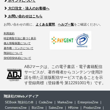
ポイントについて
大口注文・法人のお客様へ
お問い合わせはこちら
お問い合わせの前に、
よくある質問
、
ヘルプ一覧
をご確認ください。
利用規約
特定商取引法に基づく表示
個人情報保護について
著作権・リンクについて
翔泳社について
SHOEISHA iDについて
ABJマークは、この電子書店・電子書籍配信
サービスが、著作権者からコンテンツ使用許
諾を得た正規版配信サービスであることを示
す登録商標（登録番号 第12291001号）です。
翔泳社のWebメディア
SEBook 翔泳社の本
|
CodeZine
|
MarkeZine
|
EnterpriseZine
|
CommerceZine
|
Biz/Zine
|
SalesZine
|
HRzine
|
ProductZine
|