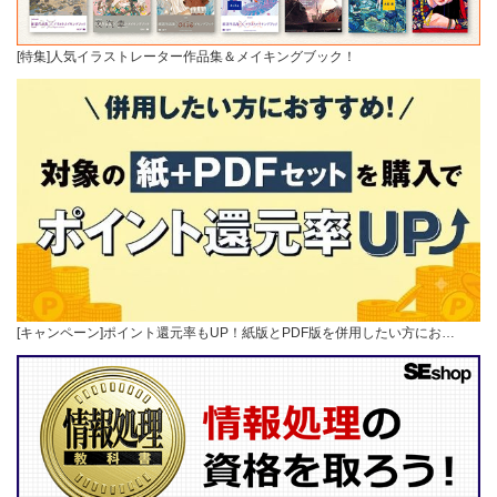
[特集]人気イラストレーター作品集＆メイキングブック！
[キャンペーン]ポイント還元率もUP！紙版とPDF版を併用したい方にお…