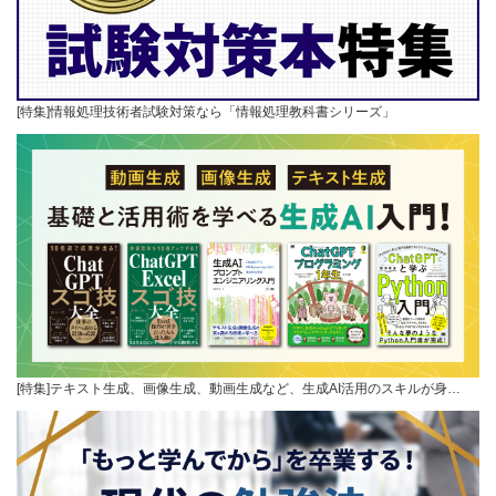
[特集]情報処理技術者試験対策なら「情報処理教科書シリーズ」
[特集]テキスト生成、画像生成、動画生成など、生成AI活用のスキルが身…