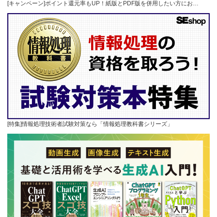
[キャンペーン]ポイント還元率もUP！紙版とPDF版を併用したい方にお…
[特集]情報処理技術者試験対策なら「情報処理教科書シリーズ」