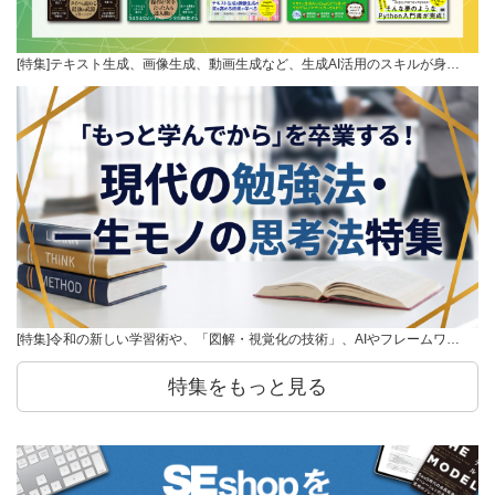
[特集]テキスト生成、画像生成、動画生成など、生成AI活用のスキルが身…
[特集]令和の新しい学習術や、「図解・視覚化の技術」、AIやフレームワ…
特集をもっと見る