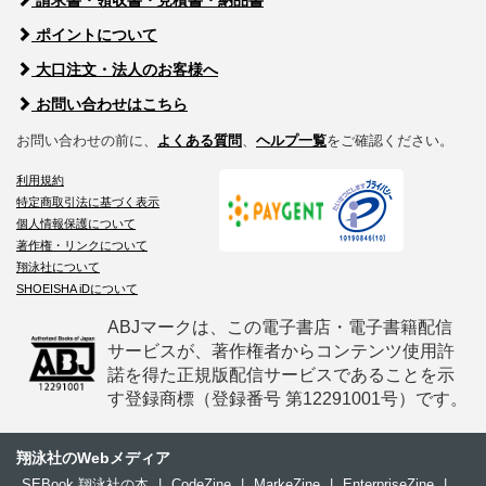
請求書・領収書・見積書・納品書
ポイントについて
大口注文・法人のお客様へ
お問い合わせはこちら
お問い合わせの前に、
よくある質問
、
ヘルプ一覧
をご確認ください。
利用規約
特定商取引法に基づく表示
個人情報保護について
著作権・リンクについて
翔泳社について
SHOEISHA iDについて
ABJマークは、この電子書店・電子書籍配信
サービスが、著作権者からコンテンツ使用許
諾を得た正規版配信サービスであることを示
す登録商標（登録番号 第12291001号）です。
翔泳社のWebメディア
SEBook 翔泳社の本
|
CodeZine
|
MarkeZine
|
EnterpriseZine
|