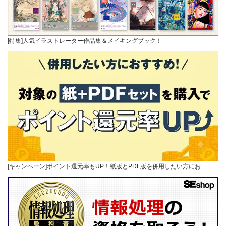
[特集]人気イラストレーター作品集＆メイキングブック！
[キャンペーン]ポイント還元率もUP！紙版とPDF版を併用したい方にお…