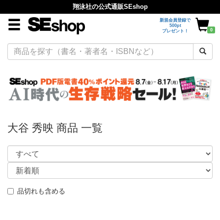
翔泳社の公式通販SEshop
新規会員登録で
500pt
0
プレゼント！
大谷 秀映 商品 一覧
品切れも含める