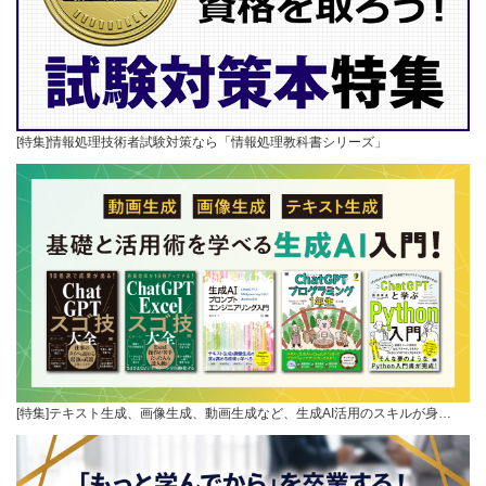
[特集]情報処理技術者試験対策なら「情報処理教科書シリーズ」
[特集]テキスト生成、画像生成、動画生成など、生成AI活用のスキルが身…