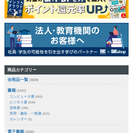
商品カテゴリー
全商品一覧
(3928)
書籍
(1437)
コンピュータ書
(563)
ビジネス書
(339)
資格書
(186)
実用・趣味・一般書
(415)
カレンダー
(2)
電子書籍
(2030)