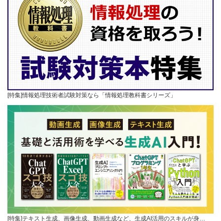
[特集]情報処理技術者試験対策なら「情報処理教科書シリーズ」
[特集]テキスト生成、画像生成、動画生成など、生成AI活用のスキルが身…