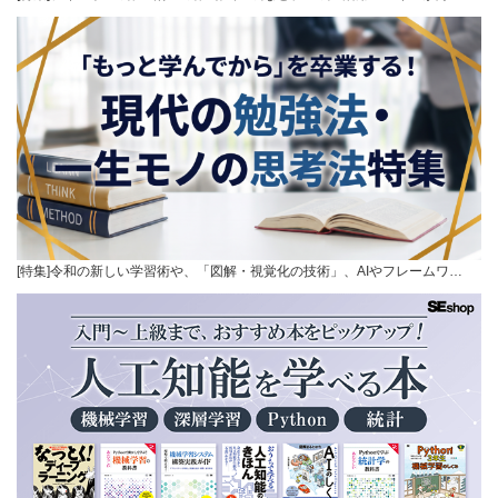
[特集]令和の新しい学習術や、「図解・視覚化の技術」、AIやフレームワ…