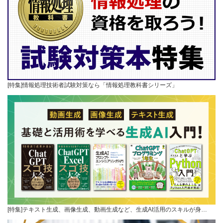
[特集]情報処理技術者試験対策なら「情報処理教科書シリーズ」
[特集]テキスト生成、画像生成、動画生成など、生成AI活用のスキルが身…