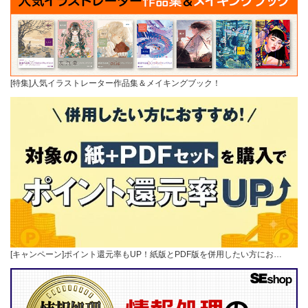
[特集]人気イラストレーター作品集＆メイキングブック！
[キャンペーン]ポイント還元率もUP！紙版とPDF版を併用したい方にお…