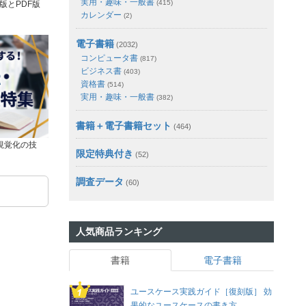
実用・趣味・一般書
(415)
版とPDF版
カレンダー
(2)
電子書籍
(2032)
コンピュータ書
(817)
ビジネス書
(403)
資格書
(514)
実用・趣味・一般書
(382)
書籍＋電子書籍セット
(464)
視覚化の技
限定特典付き
(52)
調査データ
(60)
人気商品ランキング
書籍
電子書籍
ユースケース実践ガイド［復刻版］ 効
果的なユースケースの書き方