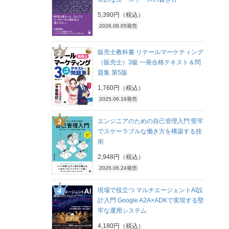
5,390円（税込）
2026.08.05発売
販売士教科書 リテールマーケティング
（販売士）3級 一発合格テキスト＆問
題集 第5版
1,760円（税込）
2025.06.16発売
エンジニアのための自己管理入門 堅牢
でスケーラブルな働き方を構築する技
術
2,948円（税込）
2026.06.24発売
現場で役立つ マルチエージェントAI設
計入門 Google A2A×ADKで実現する堅
牢な運用システム
4,180円（税込）