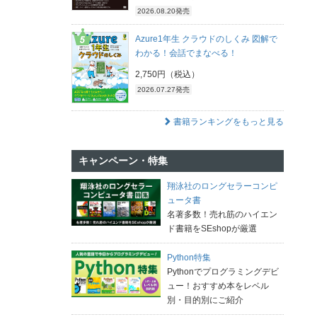
2026.08.20発売
Azure1年生 クラウドのしくみ 図解で
わかる！会話でまなべる！
2,750円（税込）
2026.07.27発売
書籍ランキングをもっと見る
キャンペーン・特集
翔泳社のロングセラーコンピ
ュータ書
名著多数！売れ筋のハイエン
ド書籍をSEshopが厳選
Python特集
Pythonでプログラミングデビ
ュー！おすすめ本をレベル
別・目的別にご紹介