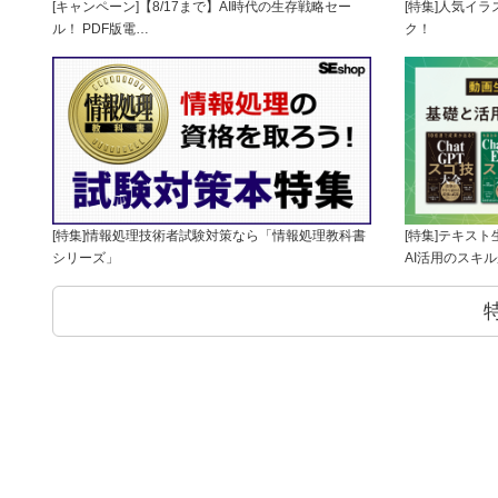
[キャンペーン]【8/17まで】AI時代の生存戦略セー
[特集]人気イ
ル！ PDF版電…
ク！
[特集]情報処理技術者試験対策なら「情報処理教科書
[特集]テキス
シリーズ」
AI活用のスキ