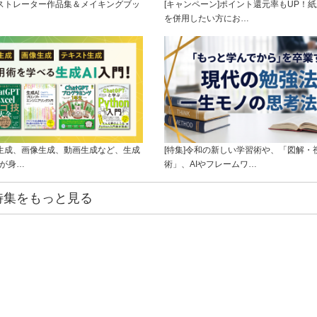
ラストレーター作品集＆メイキングブッ
[キャンペーン]ポイント還元率もUP！紙
を併用したい方にお…
ト生成、画像生成、動画生成など、生成
[特集]令和の新しい学習術や、「図解・
ルが身…
術」、AIやフレームワ…
特集をもっと見る