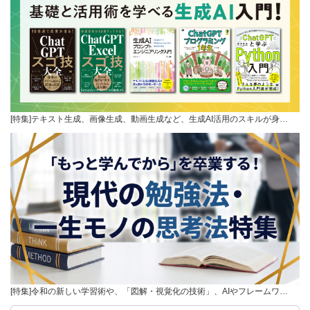
[特集]テキスト生成、画像生成、動画生成など、生成AI活用のスキルが身…
[特集]令和の新しい学習術や、「図解・視覚化の技術」、AIやフレームワ…