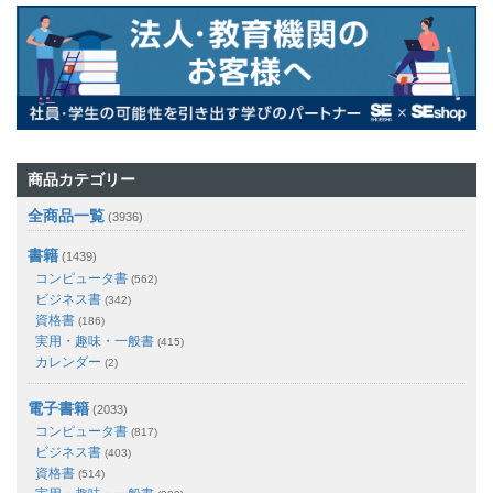
商品カテゴリー
全商品一覧
(3936)
書籍
(1439)
コンピュータ書
(562)
ビジネス書
(342)
資格書
(186)
実用・趣味・一般書
(415)
カレンダー
(2)
電子書籍
(2033)
コンピュータ書
(817)
ビジネス書
(403)
資格書
(514)