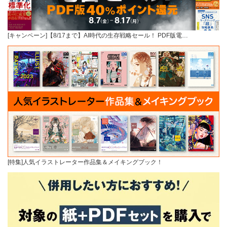
[キャンペーン]【8/17まで】AI時代の生存戦略セール！ PDF版電…
[特集]人気イラストレーター作品集＆メイキングブック！