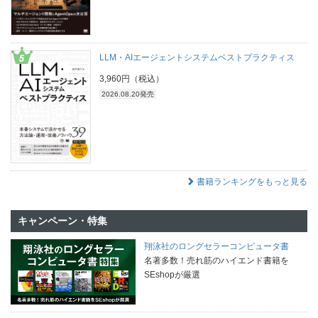
LLM・AIエージェントシステムベストプラクティス
3,960円（税込）
2026.08.20発売
書籍ランキングをもっと見る
キャンペーン・特集
翔泳社のロングセラーコンピュータ書
名著多数！売れ筋のハイエンド書籍を
SEshopが厳選