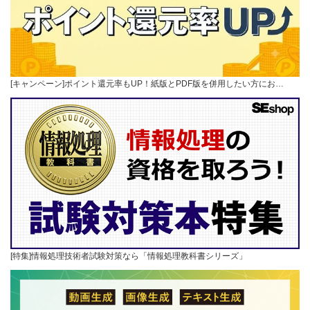
[キャンペーン]ポイント還元率もUP！紙版とPDF版を併用したい方にお…
[特集]情報処理技術者試験対策なら「情報処理教科書シリーズ」