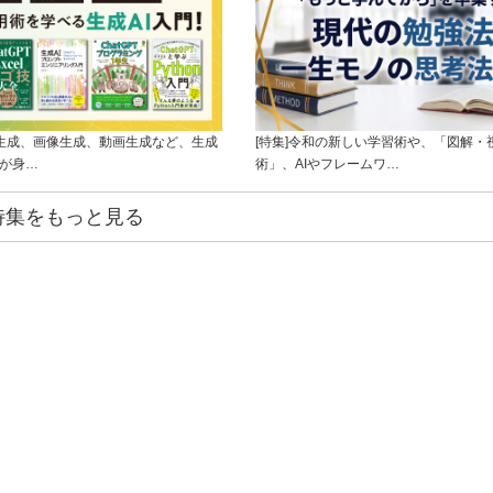
ト生成、画像生成、動画生成など、生成
[特集]令和の新しい学習術や、「図解・
ルが身…
術」、AIやフレームワ…
特集をもっと見る