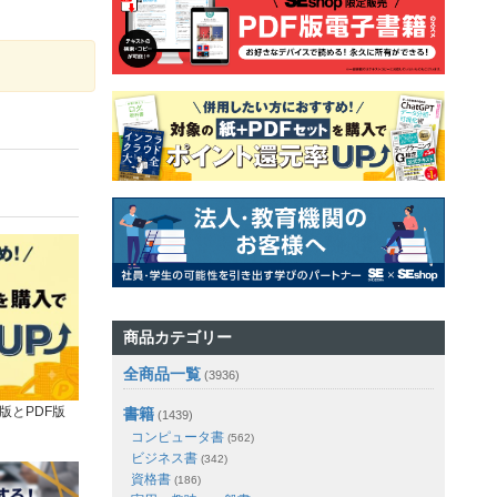
商品カテゴリー
全商品一覧
(3936)
版とPDF版
書籍
(1439)
コンピュータ書
(562)
ビジネス書
(342)
資格書
(186)