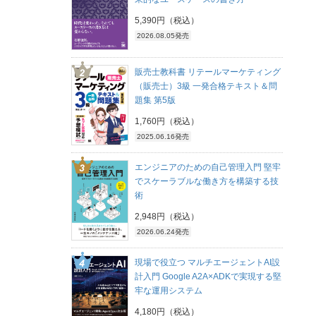
5,390円（税込）
2026.08.05発売
販売士教科書 リテールマーケティング
（販売士）3級 一発合格テキスト＆問
題集 第5版
1,760円（税込）
2025.06.16発売
エンジニアのための自己管理入門 堅牢
でスケーラブルな働き方を構築する技
術
2,948円（税込）
2026.06.24発売
現場で役立つ マルチエージェントAI設
計入門 Google A2A×ADKで実現する堅
牢な運用システム
4,180円（税込）