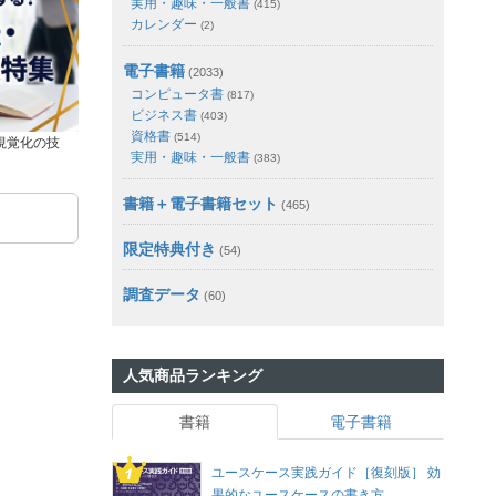
実用・趣味・一般書
(415)
カレンダー
(2)
電子書籍
(2033)
コンピュータ書
(817)
ビジネス書
(403)
資格書
(514)
視覚化の技
実用・趣味・一般書
(383)
書籍＋電子書籍セット
(465)
限定特典付き
(54)
調査データ
(60)
人気商品ランキング
書籍
電子書籍
ユースケース実践ガイド［復刻版］ 効
果的なユースケースの書き方