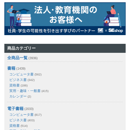
商品カテゴリー
全商品一覧
(3936)
書籍
(1439)
コンピュータ書
(562)
ビジネス書
(342)
資格書
(186)
実用・趣味・一般書
(415)
カレンダー
(2)
電子書籍
(2033)
コンピュータ書
(817)
ビジネス書
(403)
資格書
(514)