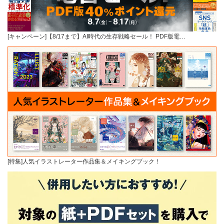
[キャンペーン]【8/17まで】AI時代の生存戦略セール！ PDF版電…
[特集]人気イラストレーター作品集＆メイキングブック！