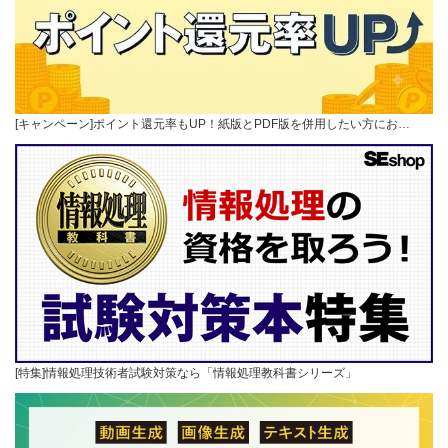
[キャンペーン]ポイント還元率もUP！紙版とPDF版を併用したい方にお…
[特集]情報処理技術者試験対策なら「情報処理教科書シリーズ」