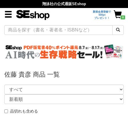
翔泳社の公式通販SEshop
新規会員登録で
500pt
0
プレゼント！
佐藤 貴彦 商品 一覧
品切れも含める