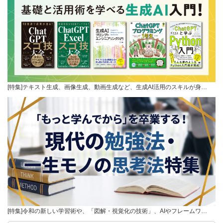
[特集]テキスト生成、画像生成、動画生成など、生成AI活用のスキルが身…
[特集]令和の新しい学習術や、「図解・視覚化の技術」、AIやフレームワ…