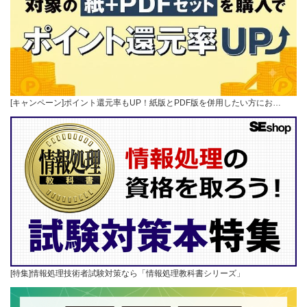
[キャンペーン]ポイント還元率もUP！紙版とPDF版を併用したい方にお…
[特集]情報処理技術者試験対策なら「情報処理教科書シリーズ」