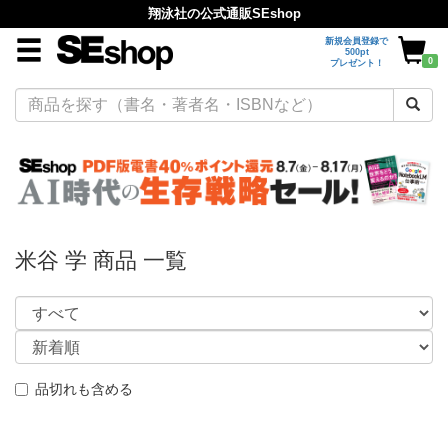
翔泳社の公式通販SEshop
新規会員登録で
500pt
0
プレゼント！
米谷 学 商品 一覧
品切れも含める