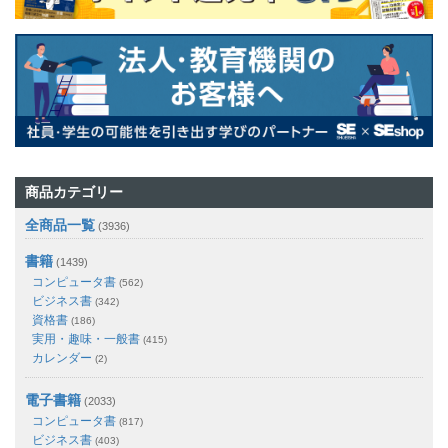
商品カテゴリー
全商品一覧
(3936)
書籍
(1439)
コンピュータ書
(562)
ビジネス書
(342)
資格書
(186)
実用・趣味・一般書
(415)
カレンダー
(2)
電子書籍
(2033)
コンピュータ書
(817)
ビジネス書
(403)