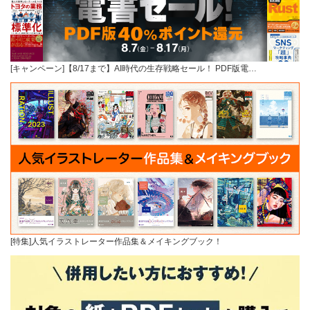
[キャンペーン]【8/17まで】AI時代の生存戦略セール！ PDF版電…
[特集]人気イラストレーター作品集＆メイキングブック！