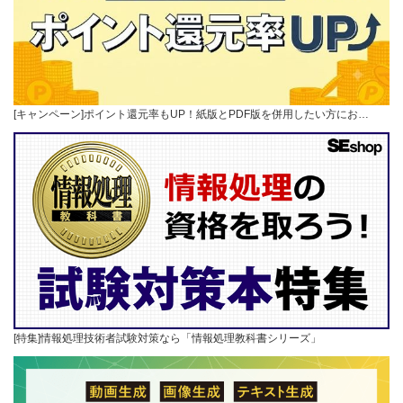
[キャンペーン]ポイント還元率もUP！紙版とPDF版を併用したい方にお…
[特集]情報処理技術者試験対策なら「情報処理教科書シリーズ」