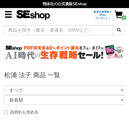
翔泳社の公式通販SEshop
新規会員登録で
500pt
0
プレゼント！
松浦 法子 商品 一覧
品切れも含める