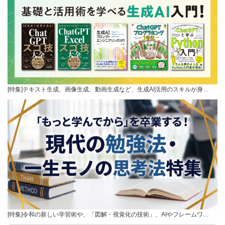
[特集]テキスト生成、画像生成、動画生成など、生成AI活用のスキルが身…
[特集]令和の新しい学習術や、「図解・視覚化の技術」、AIやフレームワ…