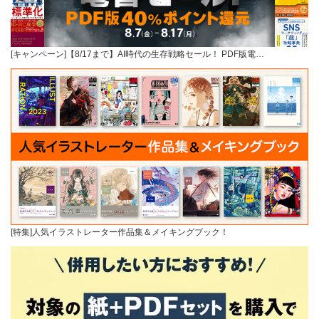
[キャンペーン]【8/17まで】AI時代の生存戦略セール！ PDF版電…
[特集]人気イラストレーター作品集＆メイキングブック！