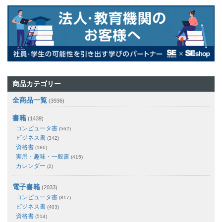
商品カテゴリー
全商品一覧
(3936)
書籍
(1439)
コンピュータ書
(562)
ビジネス書
(342)
資格書
(186)
実用・趣味・一般書
(415)
カレンダー
(2)
電子書籍
(2033)
コンピュータ書
(817)
ビジネス書
(403)
資格書
(514)