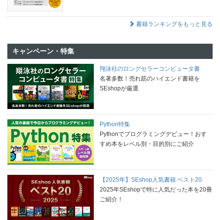
書籍ランキングをもっと見る
キャンペーン・特集
翔泳社のロングセラーコンピュータ書
名著多数！売れ筋のハイエンド書籍を
SEshopが厳選
Python特集
Pythonでプログラミングデビュー！おす
すめ本をレベル別・目的別にご紹介
【2025年】SEshop人気書籍 ベスト20
2025年SEshopで特に人気だった本を20冊
ご紹介！