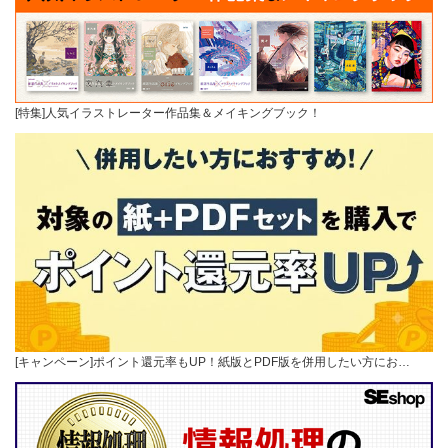
[特集]人気イラストレーター作品集＆メイキングブック！
[キャンペーン]ポイント還元率もUP！紙版とPDF版を併用したい方にお…