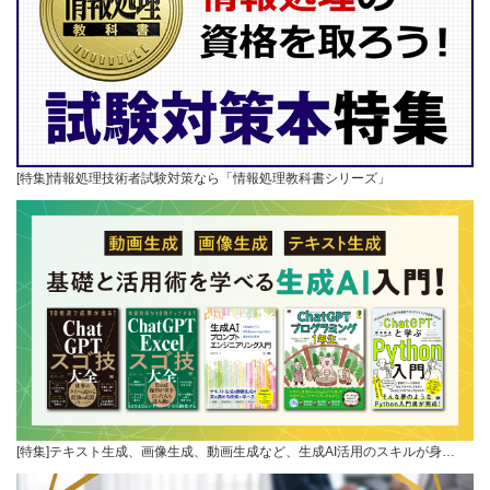
[特集]情報処理技術者試験対策なら「情報処理教科書シリーズ」
[特集]テキスト生成、画像生成、動画生成など、生成AI活用のスキルが身…