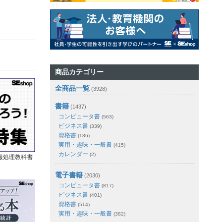
商品カテゴリー
全商品一覧
(3928)
書籍
(1437)
コンピュータ書
(563)
ビジネス書
(339)
資格書
(186)
実用・趣味・一般書
(415)
カレンダー
(2)
報処理教科書
電子書籍
(2030)
コンピュータ書
(817)
ビジネス書
(401)
資格書
(514)
実用・趣味・一般書
(382)