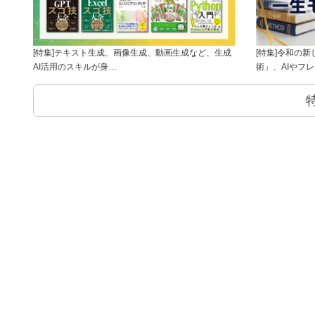
[特集]テキスト生成、画像生成、動画生成など、生成
[特集]令和の
AI活用のスキルが身…
術」、AIやフ