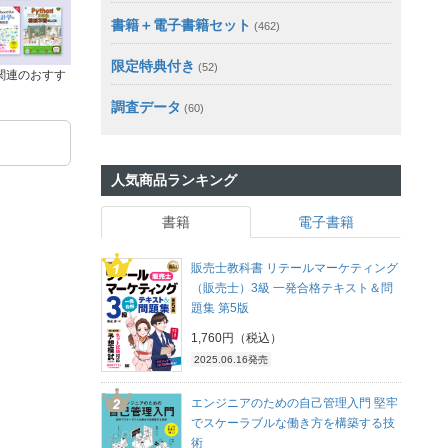
書籍＋電子書籍セット
(462)
限定特典付き
(52)
関連のおすす
調査データ
(60)
人気商品ランキング
書籍
電子書籍
販売士教科書 リテールマーケティング
（販売士）3級 一発合格テキスト＆問
題集 第5版
1,760円（税込）
2025.06.16発売
エンジニアのための自己管理入門 堅牢
でスケーラブルな働き方を構築する技
術