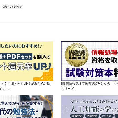
2017.03.16発売
]ポイント還元率もUP！紙版とPDF版
[特集]情報処理技術者試験対策なら「情
にお…
シリーズ」