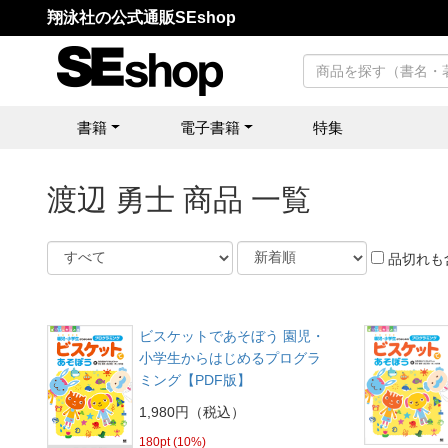
翔泳社の公式通販SEshop
書籍
電子書籍
特集
渡辺 勇士 商品 一覧
品切れも
ビスケットであそぼう 園児・
小学生からはじめるプログラ
ミング【PDF版】
1,980円（税込）
180pt (10%)