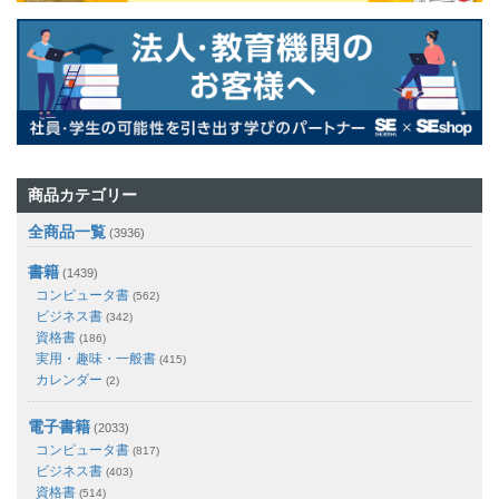
商品カテゴリー
全商品一覧
(3936)
書籍
(1439)
コンピュータ書
(562)
ビジネス書
(342)
資格書
(186)
実用・趣味・一般書
(415)
カレンダー
(2)
電子書籍
(2033)
コンピュータ書
(817)
ビジネス書
(403)
資格書
(514)