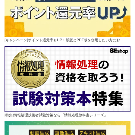
[キャンペーン]ポイント還元率もUP！紙版とPDF版を併用したい方にお…
[特集]情報処理技術者試験対策なら「情報処理教科書シリーズ」