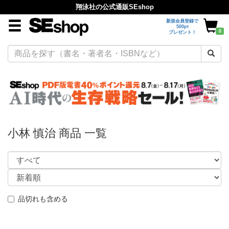
翔泳社の公式通販SEshop
新規会員登録で
500pt
0
プレゼント！
小林 慎治 商品 一覧
品切れも含める