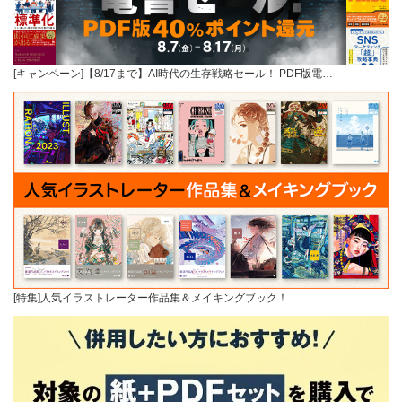
[キャンペーン]【8/17まで】AI時代の生存戦略セール！ PDF版電…
[特集]人気イラストレーター作品集＆メイキングブック！