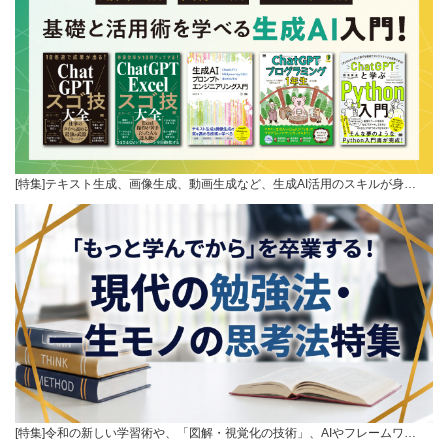
[特集]テキスト生成、画像生成、動画生成など、生成AI活用のスキルが身…
[特集]令和の新しい学習術や、「図解・視覚化の技術」、AIやフレームワ…