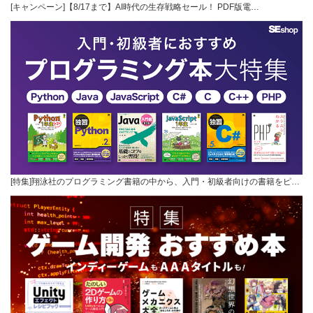
[キャンペーン]【8/17まで】AI時代の生存戦略セール！ PDF版電…
[特集]翔泳社のプログラミング書籍の中から、入門・初級者向けの書籍をピ…