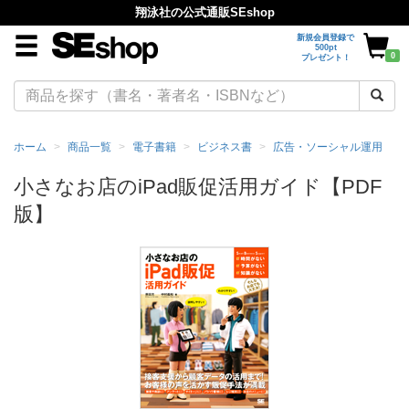
翔泳社の公式通販SEshop
新規会員登録で
500pt
0
プレゼント！
ホーム
商品一覧
電子書籍
ビジネス書
広告・ソーシャル運用
小さなお店のiPad販促活用ガイド【PDF
版】