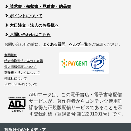
請求書・領収書・見積書・納品書
ポイントについて
大口注文・法人のお客様へ
お問い合わせはこちら
お問い合わせの前に、
よくある質問
、
ヘルプ一覧
をご確認ください。
利用規約
特定商取引法に基づく表示
個人情報保護について
著作権・リンクについて
翔泳社について
SHOEISHA iDについて
ABJマークは、この電子書店・電子書籍配信
サービスが、著作権者からコンテンツ使用許
諾を得た正規版配信サービスであることを示
す登録商標（登録番号 第12291001号）です。
翔泳社のWebメディア