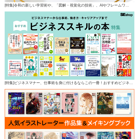
[特集]令和の新しい学習術や、「図解・視覚化の技術」、AIやフレームワ…
[特集]ビジネスマナー、仕事術を身に付けるならこの一冊！おすすめビジネ…