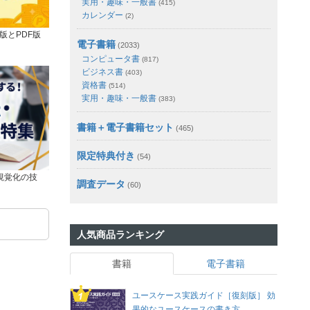
実用・趣味・一般書
(415)
カレンダー
(2)
版とPDF版
電子書籍
(2033)
コンピュータ書
(817)
ビジネス書
(403)
資格書
(514)
実用・趣味・一般書
(383)
書籍＋電子書籍セット
(465)
限定特典付き
(54)
視覚化の技
調査データ
(60)
人気商品ランキング
書籍
電子書籍
ユースケース実践ガイド［復刻版］ 効
果的なユースケースの書き方