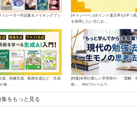
ラストレーター作品集＆メイキングブッ
[キャンペーン]ポイント還元率もUP！紙
を併用したい方にお…
ト生成、画像生成、動画生成など、生成
[特集]令和の新しい学習術や、「図解・
ルが身…
術」、AIやフレームワ…
特集をもっと見る