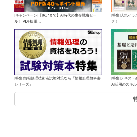
[キャンペーン]【8/17まで】AI時代の生存戦略セー
[特集]人気イ
ル！ PDF版電…
ク！
[特集]情報処理技術者試験対策なら「情報処理教科書
[特集]テキス
シリーズ」
AI活用のスキ