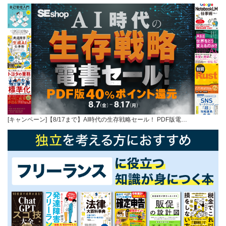
[キャンペーン]【8/17まで】AI時代の生存戦略セール！ PDF版電…