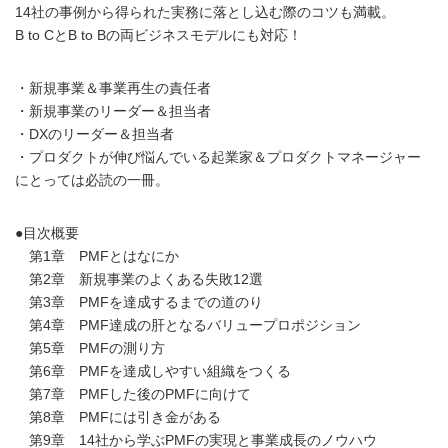
14社の事例から得られた実務に落とし込む際のコツも満載。
B to CとB to Bの両ビジネスモデルにも対応！
・新規事業＆事業再生の責任者
・新規事業のリーダー＆担当者
・DXのリーダー＆担当者
・プロダクトが伸び悩んでいる起業家＆プロダクトマネージャー
にとっては必読の一冊。
●目次概要
第1章 PMFとはなにか
第2章 新規事業のよくある失敗12選
第3章 PMFを達成するまでの道のり
第4章 PMF達成の肝となるバリュープロポジション
第5章 PMFの測り方
第6章 PMFを達成しやすい組織をつくる
第7章 PMFした後のPMFに向けて
第8章 PMFには引き金がある
第9章 14社から学ぶPMFの実現と事業成長のノウハウ