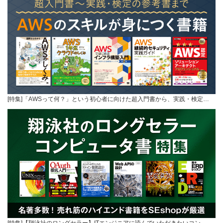
[特集]「AWSって何？」という初心者に向けた超入門書から、実践・検定…