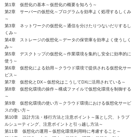
第1章 仮想化の基本～仮想化の概要を知ろう～
第2章 サーバーの仮想化～プログラムを効率よく処理するしくみ
～
第3章 ネットワークの仮想化～通信を分けたりつないだりするし
くみ～
第4章 ストレージの仮想化～データの保管庫を効率よく使うしく
み～
第5章 デスクトップの仮想化～作業環境を集約し安全に効率的に
使う～
第6章 仮想化による効用～クラウド環境で提供される仮想化サー
ビス～
第7章 仮想化とDX～仮想化はこうしてDXに活用されている～
第8章 仮想化環境の操作～構成ファイルで仮想化環境を制御する
～
第9章 仮想化環境の使い方～クラウド環境における仮想化サービ
スの使い方～
第10章 設計方法・移行方法と注意ポイント～落とし穴、トラブ
ルシューティング、注意ポイントと引っ越し方法～
第11章 仮想化の運用～仮想化環境利用時に考慮すること～