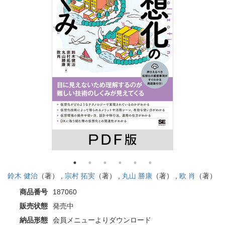
鈴木 健治
（著） ,
宗村 拓実
（著） ,
丸山 勝康
（著） ,
欧 肖
（著）
商品番号
187060
販売状態
発売中
納品形態
会員メニューよりダウンロード