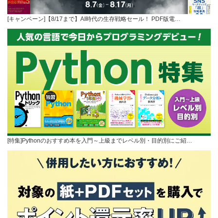
[キャンペーン]【8/17まで】AI時代の生存戦略セール！ PDF版電…
[特集]Pythonのおすすめ本を入門～上級までレベル別・目的別にご紹…