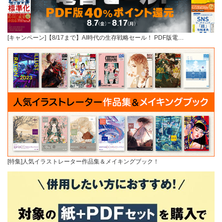
[キャンペーン]【8/17まで】AI時代の生存戦略セール！ PDF版電…
[特集]人気イラストレーター作品集＆メイキングブック！