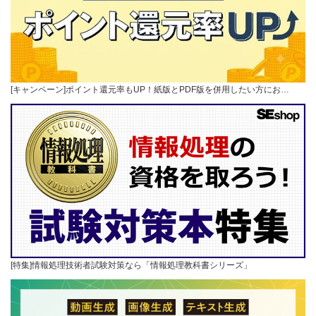
[キャンペーン]ポイント還元率もUP！紙版とPDF版を併用したい方にお…
[特集]情報処理技術者試験対策なら「情報処理教科書シリーズ」