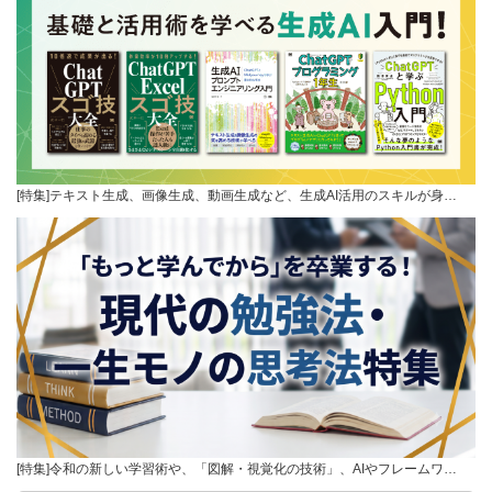
[特集]テキスト生成、画像生成、動画生成など、生成AI活用のスキルが身…
[特集]令和の新しい学習術や、「図解・視覚化の技術」、AIやフレームワ…