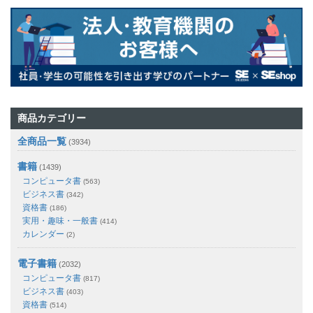
商品カテゴリー
全商品一覧
(3934)
書籍
(1439)
コンピュータ書
(563)
ビジネス書
(342)
資格書
(186)
実用・趣味・一般書
(414)
カレンダー
(2)
電子書籍
(2032)
コンピュータ書
(817)
ビジネス書
(403)
資格書
(514)