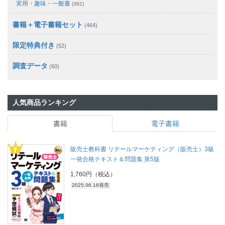
実用・趣味・一般書
(382)
書籍＋電子書籍セット
(464)
限定特典付き
(52)
調査データ
(60)
人気商品ランキング
書籍
電子書籍
販売士教科書 リテールマーケティング（販売士）3級
一発合格テキスト＆問題集 第5版
1,760円（税込）
2025.06.16発売