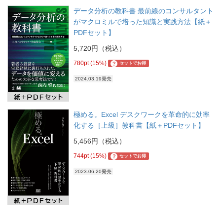
データ分析の教科書 最前線のコンサルタント
がマクロミルで培った知識と実践方法【紙＋
PDFセット】
5,720円（税込）
780pt (15%)
?
セットでお得
2024.03.19発売
極める。Excel デスクワークを革命的に効率
化する［上級］教科書【紙＋PDFセット】
5,456円（税込）
744pt (15%)
?
セットでお得
2023.06.20発売