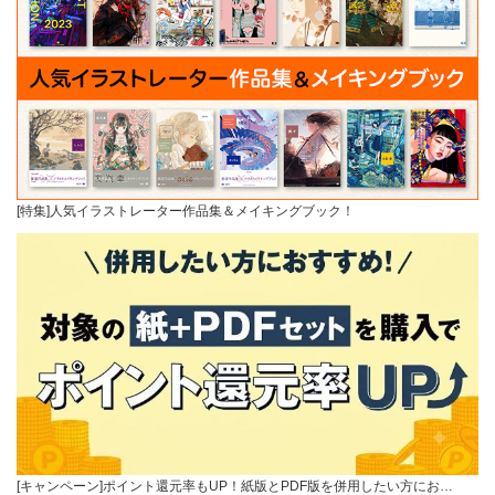
[特集]人気イラストレーター作品集＆メイキングブック！
[キャンペーン]ポイント還元率もUP！紙版とPDF版を併用したい方にお…