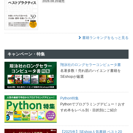
2026.08.20発売
書籍ランキングをもっと見る
キャンペーン・特集
翔泳社のロングセラーコンピュータ書
名著多数！売れ筋のハイエンド書籍を
SEshopが厳選
Python特集
Pythonでプログラミングデビュー！おす
すめ本をレベル別・目的別にご紹介
【2025年】SEshop人気書籍 ベスト20