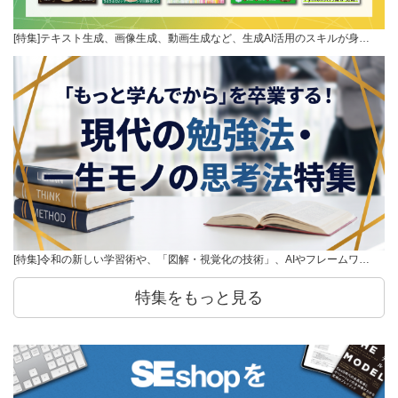
[特集]テキスト生成、画像生成、動画生成など、生成AI活用のスキルが身…
[特集]令和の新しい学習術や、「図解・視覚化の技術」、AIやフレームワ…
特集をもっと見る