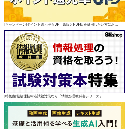
[キャンペーン]ポイント還元率もUP！紙版とPDF版を併用したい方にお…
[特集]情報処理技術者試験対策なら「情報処理教科書シリーズ」