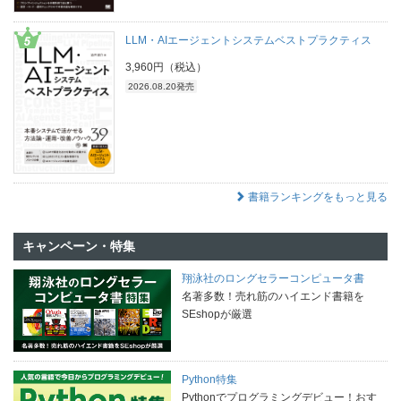
LLM・AIエージェントシステムベストプラクティス
3,960円（税込）
2026.08.20発売
書籍ランキングをもっと見る
キャンペーン・特集
翔泳社のロングセラーコンピュータ書
名著多数！売れ筋のハイエンド書籍を
SEshopが厳選
Python特集
Pythonでプログラミングデビュー！おす