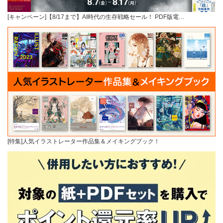
[キャンペーン]【8/17まで】AI時代の生存戦略セール！ PDF版電…
[特集]人気イラストレーター作品集＆メイキングブック！