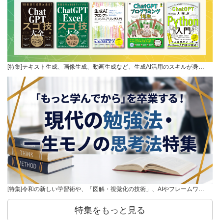
[特集]テキスト生成、画像生成、動画生成など、生成AI活用のスキルが身…
[特集]令和の新しい学習術や、「図解・視覚化の技術」、AIやフレームワ…
特集をもっと見る