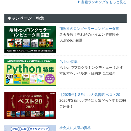
書籍ランキングをもっと見る
キャンペーン・特集
翔泳社のロングセラーコンピュータ書
名著多数！売れ筋のハイエンド書籍を
SEshopが厳選
Python特集
Pythonでプログラミングデビュー！おす
すめ本をレベル別・目的別にご紹介
【2025年】SEshop人気書籍 ベスト20
2025年SEshopで特に人気だった本を20冊
ご紹介！
社会人に人気の資格