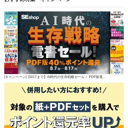
[キャンペーン]【8/17まで】AI時代の生存戦略セール！ PDF版電…