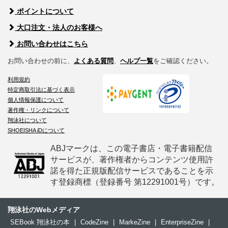
ポイントについて
大口注文・法人のお客様へ
お問い合わせはこちら
お問い合わせの前に、
よくある質問
、
ヘルプ一覧
をご確認ください。
利用規約
特定商取引法に基づく表示
個人情報保護について
著作権・リンクについて
翔泳社について
SHOEISHA iDについて
ABJマークは、この電子書店・電子書籍配信
サービスが、著作権者からコンテンツ使用許
諾を得た正規版配信サービスであることを示
す登録商標（登録番号 第12291001号）です。
翔泳社のWebメディア
SEBook 翔泳社の本
|
CodeZine
|
MarkeZine
|
EnterpriseZine
|