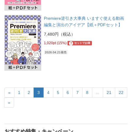
Premiere逆引き大事典 いますぐ使える動画
編集と演出のアイデア【紙＋PDFセット】
7,480円（税込）
1,020pt (15%)
?
セットでお得
2026.04.21発売
«
1
2
3
4
5
6
7
8
...
21
22
»
おすすめ特集・キャンペーン