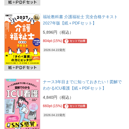
福祉教科書 介護福祉士 完全合格テキスト
2027年版【紙＋PDFセット】
5,896円（税込）
804pt (15%)
?
セットでお得
2026.04.22発売
ナース3年目までに知っておきたい！図解で
わかるICU看護【紙＋PDFセット】
4,840円（税込）
660pt (15%)
?
セットでお得
2026.04.22発売