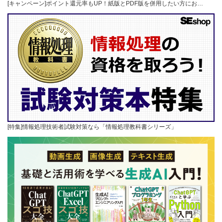
[キャンペーン]ポイント還元率もUP！紙版とPDF版を併用したい方にお…
[特集]情報処理技術者試験対策なら「情報処理教科書シリーズ」