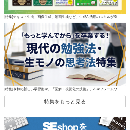
[特集]テキスト生成、画像生成、動画生成など、生成AI活用のスキルが身…
[特集]令和の新しい学習術や、「図解・視覚化の技術」、AIやフレームワ…
特集をもっと見る