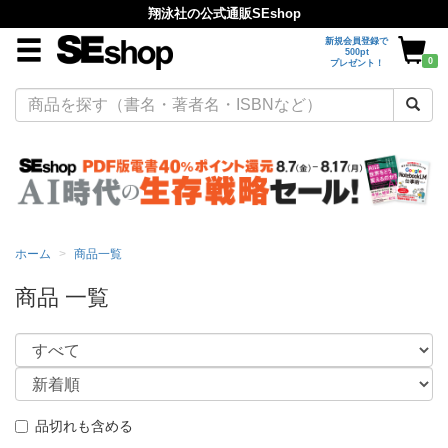
翔泳社の公式通販SEshop
新規会員登録で
500pt
0
プレゼント！
ホーム
商品一覧
商品 一覧
品切れも含める