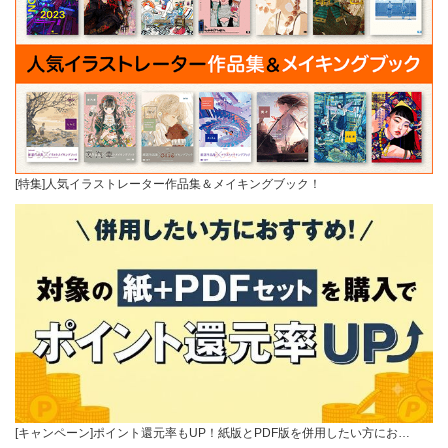
[特集]人気イラストレーター作品集＆メイキングブック！
[キャンペーン]ポイント還元率もUP！紙版とPDF版を併用したい方にお…