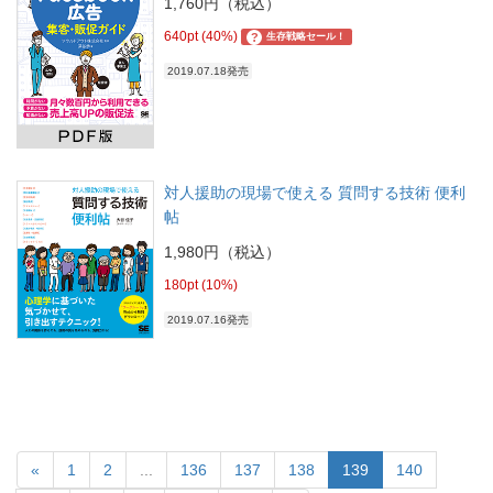
1,760円（税込）
640pt (40%)
?
生存戦略セール！
2019.07.18発売
対人援助の現場で使える 質問する技術 便利
帖
1,980円（税込）
180pt (10%)
2019.07.16発売
«
1
2
...
136
137
138
139
140