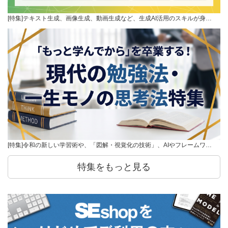
[特集]テキスト生成、画像生成、動画生成など、生成AI活用のスキルが身…
[特集]令和の新しい学習術や、「図解・視覚化の技術」、AIやフレームワ…
特集をもっと見る