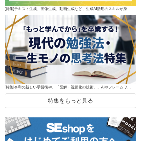
[特集]テキスト生成、画像生成、動画生成など、生成AI活用のスキルが身…
[特集]令和の新しい学習術や、「図解・視覚化の技術」、AIやフレームワ…
特集をもっと見る