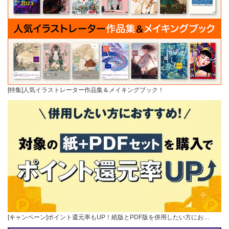
[特集]人気イラストレーター作品集＆メイキングブック！
[キャンペーン]ポイント還元率もUP！紙版とPDF版を併用したい方にお…