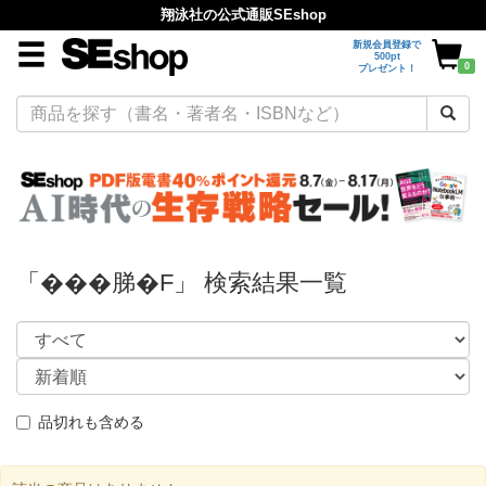
翔泳社の公式通販SEshop
新規会員登録で
500pt
0
プレゼント！
「���䏲�F」 検索結果一覧
品切れも含める