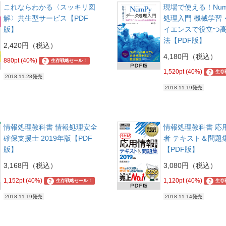
これならわかる〈スッキリ図
現場で使える！Nu
解〉共生型サービス【PDF
処理入門 機械学習
版】
イエンスで役立つ
法【PDF版】
2,420円（税込）
4,180円（税込）
880pt (40%)
?
生存戦略セール！
1,520pt (40%)
?
生存
2018.11.28発売
2018.11.19発売
情報処理教科書 情報処理安全
情報処理教科書 応
確保支援士 2019年版【PDF
者 テキスト＆問題集
版】
【PDF版】
3,168円（税込）
3,080円（税込）
1,152pt (40%)
1,120pt (40%)
?
?
生存戦略セール！
生存
2018.11.19発売
2018.11.14発売