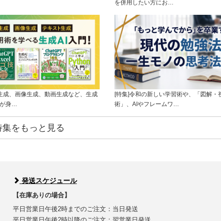
を併用したい方にお…
ト生成、画像生成、動画生成など、生成
[特集]令和の新しい学習術や、「図解・
ルが身…
術」、AIやフレームワ…
特集をもっと見る
発送スケジュール
【在庫ありの場合】
平日営業日午後2時までのご注文：当日発送
平日営業日午後2時以降のご注文：翌営業日発送