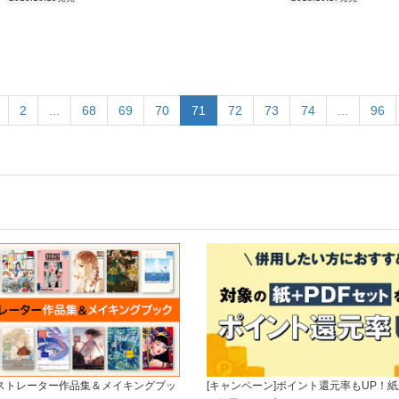
2
...
68
69
70
71
72
73
74
...
96
ラストレーター作品集＆メイキングブッ
[キャンペーン]ポイント還元率もUP！紙