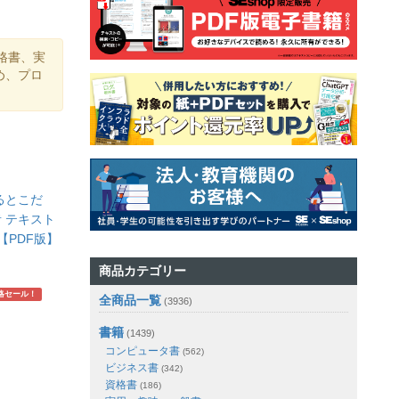
格書、実
め、プロ
るとこだ
 テキスト
【PDF版】
商品カテゴリー
略セール！
全商品一覧
(3936)
書籍
(1439)
コンピュータ書
(562)
ビジネス書
(342)
資格書
(186)