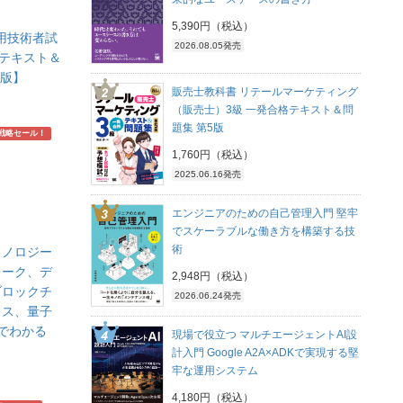
5,390円（税込）
利用技術者試
2026.08.05発売
 テキスト＆
F版】
販売士教科書 リテールマーケティング
（販売士）3級 一発合格テキスト＆問
題集 第5版
戦略セール！
1,760円（税込）
2025.06.16発売
エンジニアのための自己管理入門 堅牢
でスケーラブルな働き方を構築する技
術
クノロジー
ワーク、デ
2,948円（税込）
ブロックチ
2026.06.24発売
クス、量子
でわかる
現場で役立つ マルチエージェントAI設
計入門 Google A2A×ADKで実現する堅
牢な運用システム
4,180円（税込）