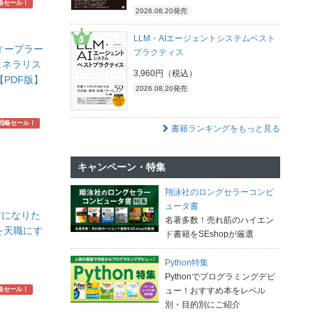
略セール！
2026.08.20発売
LLM・AIエージェントシステムベスト
ィープラー
プラクティス
ェネラリス
3,960円（税込）
【PDF版】
2026.08.20発売
戦略セール！
書籍ランキングをもっと見る
キャンペーン・特集
翔泳社のロングセラーコンピ
ュータ書
アになりた
名著多数！売れ筋のハイエン
を天職にす
ド書籍をSEshopが厳選
Python特集
Pythonでプログラミングデビ
略セール！
ュー！おすすめ本をレベル
別・目的別にご紹介