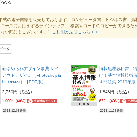
含める
DF形式の電子書籍を販売しております。コンピュータ書、ビジネス書、資
ニーズにお応えするラインナップ。 検索やコードのコピーができるた
きない商品もございます。）
ご利用方法はこちら＞＞
データ
新ほめられデザイン事典 レイ
情報処理教科書 出
アウトデザイン［Photoshop＆
け！基本情報技術者
Illustrator］【PDF版】
＆問題集 2019年版
2,750円（税込）
1,848円（税込）
1,000pt (40%)
672pt (40%)
?
?
生存戦略セール！
生存戦
2018.12.03発売
2018.11.28発売