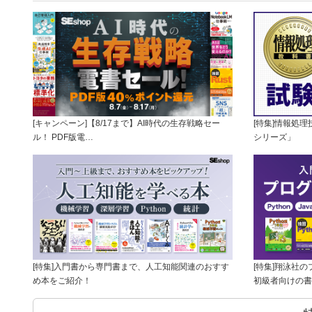
[キャンペーン]【8/17まで】AI時代の生存戦略セー
[特集]情報処
ル！ PDF版電…
シリーズ」
[特集]入門書から専門書まで、人工知能関連のおすす
[特集]翔泳社
め本をご紹介！
初級者向けの書