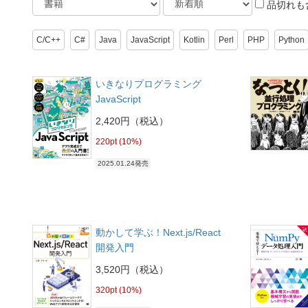
品切れも
C/C++
C#
Java
JavaScript
Kotlin
Perl
PHP
Python
いきなりプログラミング
JavaScript
2,420円（税込）
220pt (10%)
2025.01.24発売
動かして学ぶ！Next.js/React
開発入門
3,520円（税込）
320pt (10%)