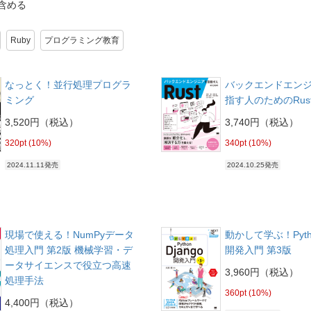
含める
Ruby
プログラミング教育
なっとく！並行処理プログラ
バックエンドエン
ミング
指す人のためのRus
3,520円（税込）
3,740円（税込）
320pt (10%)
340pt (10%)
2024.11.11発売
2024.10.25発売
現場で使える！NumPyデータ
動かして学ぶ！Pytho
処理入門 第2版 機械学習・デ
開発入門 第3版
ータサイエンスで役立つ高速
3,960円（税込）
処理手法
360pt (10%)
4,400円（税込）