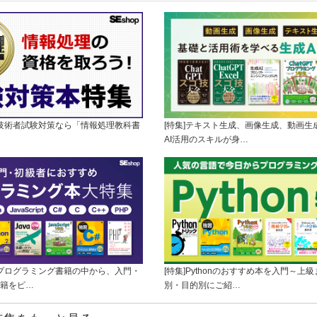
理技術者試験対策なら「情報処理教科書
[特集]テキスト生成、画像生成、動画生
AI活用のスキルが身…
のプログラミング書籍の中から、入門・
[特集]Pythonのおすすめ本を入門～上
籍をピ…
別・目的別にご紹…