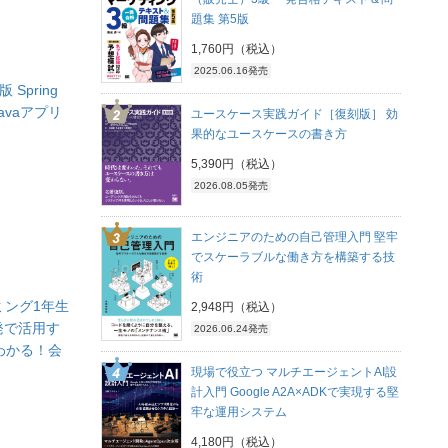
題集 第5版
1,760円（税込）
2025.06.16発売
 Spring
Javaアプリ
ユースケース実践ガイド［復刻版］ 効
果的なユースケースの書き方
5,390円（税込）
2026.08.05発売
エンジニアのための自己管理入門 堅牢
でスケーラブルな働き方を構築する技
術
ラミング1年生
2,948円（税込）
開発で活用す
2026.06.24発売
わかる！会
現場で役立つ マルチエージェントAI設
計入門 Google A2A×ADKで実現する堅
牢な運用システム
4,180円（税込）