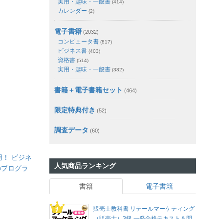
実用・趣味・一般書
(414)
カレンダー
(2)
電子書籍
(2032)
コンピュータ書
(817)
ビジネス書
(403)
資格書
(514)
実用・趣味・一般書
(382)
書籍＋電子書籍セット
(464)
限定特典付き
(52)
調査データ
(60)
用！ ビジネ
人気商品ランキング
のプログラ
書籍
電子書籍
販売士教科書 リテールマーケティング
（販売士）3級 一発合格テキスト＆問