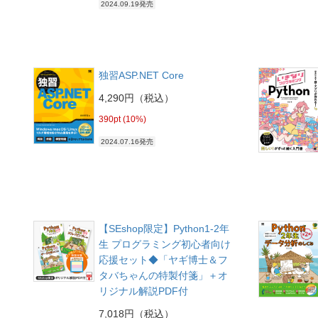
2024.09.19発売
独習ASP.NET Core
4,290円（税込）
390pt (10%)
2024.07.16発売
【SEshop限定】Python1-2年
生 プログラミング初心者向け
応援セット◆「ヤギ博士＆フ
タバちゃんの特製付箋」＋オ
リジナル解説PDF付
7,018円（税込）