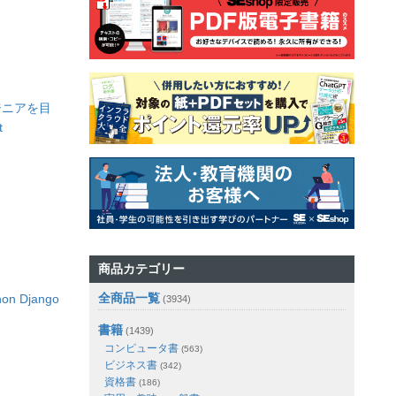
ジニアを目
t
商品カテゴリー
全商品一覧
n Django
(3934)
書籍
(1439)
コンピュータ書
(563)
ビジネス書
(342)
資格書
(186)