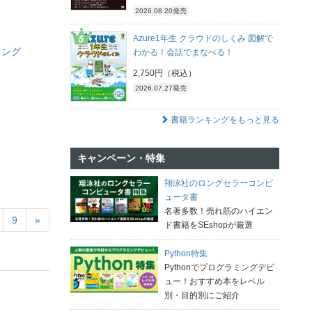
2026.08.20発売
Azure1年生 クラウドのしくみ 図解で
ミング
わかる！会話でまなべる！
2,750円（税込）
2026.07.27発売
書籍ランキングをもっと見る
キャンペーン・特集
翔泳社のロングセラーコンピ
ュータ書
名著多数！売れ筋のハイエン
9
»
ド書籍をSEshopが厳選
Python特集
Pythonでプログラミングデビ
ュー！おすすめ本をレベル
別・目的別にご紹介