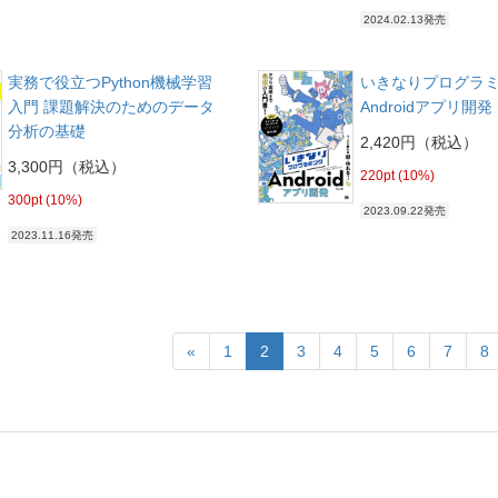
2024.02.13発売
実務で役立つPython機械学習
いきなりプログラ
入門 課題解決のためのデータ
Androidアプリ開発
分析の基礎
2,420円（税込）
3,300円（税込）
220pt (10%)
300pt (10%)
2023.09.22発売
2023.11.16発売
«
1
2
3
4
5
6
7
8