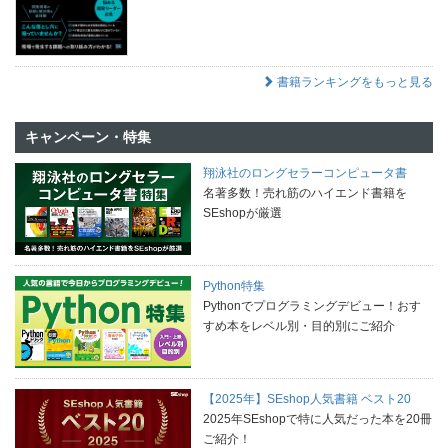
書籍ランキングをもっと見る
キャンペーン・特集
翔泳社のロングセラーコンピュータ書
名著多数！売れ筋のハイエンド書籍を
SEshopが厳選
Python特集
Pythonでプログラミングデビュー！おす
すめ本をレベル別・目的別にご紹介
【2025年】SEshop人気書籍 ベスト20
2025年SEshopで特に人気だった本を20冊
ご紹介！