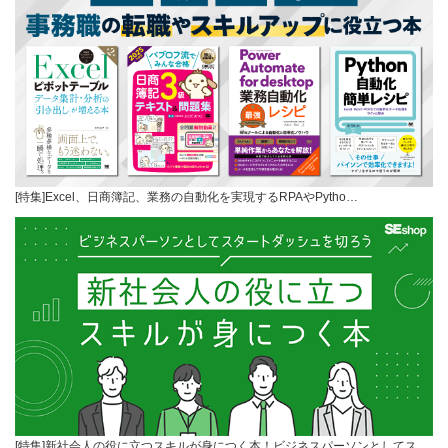
[特集]Excel、日商簿記、業務の自動化を実現するRPAやPytho…
[特集]新社会人の役に立つスキルが身につく本！ビジネスパーソンとしてス…