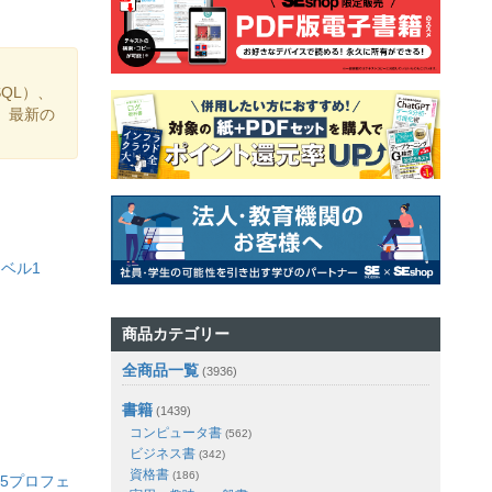
SQL）、
ど、最新の
レベル1
商品カテゴリー
全商品一覧
(3936)
書籍
(1439)
コンピュータ書
(562)
ビジネス書
(342)
資格書
(186)
L5プロフェ