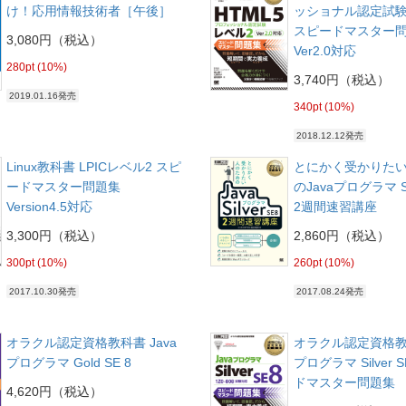
け！応用情報技術者［午後］
ッショナル認定試験
スピードマスター
3,080円（税込）
Ver2.0対応
280pt (10%)
3,740円（税込）
2019.01.16発売
340pt (10%)
2018.12.12発売
Linux教科書 LPICレベル2 スピ
とにかく受かりた
ードマスター問題集
のJavaプログラマ Sil
Version4.5対応
2週間速習講座
3,300円（税込）
2,860円（税込）
300pt (10%)
260pt (10%)
2017.10.30発売
2017.08.24発売
オラクル認定資格教科書 Java
オラクル認定資格教科
プログラマ Gold SE 8
プログラマ Silver 
ドマスター問題集
4,620円（税込）