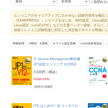
品切れも
エンジニアのキャリアアップに欠かせない試験対策本を幅広く
（EXAMPRESS）』シリーズをはじめ、AWS認定、Cisco認定（CCN
Linux認定（LinuC/LPIC）などの主要ベンダー資格。さら
技術トレンドと試験制度に対応した決定版テキストが勢揃い
情報処理
G検定・E資格
オラクル認定資格
Linux技術者認定
IT Service Management教科書
JP1認定エンジニア V12対応
3,520円（税込）
320pt (10%)
2019.07.16発売
ITIL はじめの一歩 スッキリわ