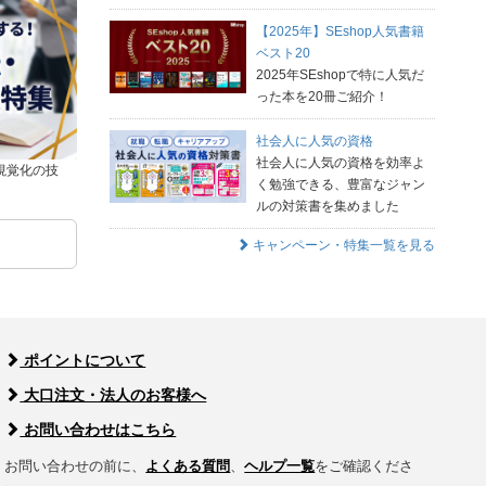
【2025年】SEshop人気書籍
ベスト20
2025年SEshopで特に人気だ
った本を20冊ご紹介！
社会人に人気の資格
社会人に人気の資格を効率よ
視覚化の技
く勉強できる、豊富なジャン
ルの対策書を集めました
キャンペーン・特集一覧を見る
ポイントについて
大口注文・法人のお客様へ
お問い合わせはこちら
お問い合わせの前に、
よくある質問
、
ヘルプ一覧
をご確認くださ