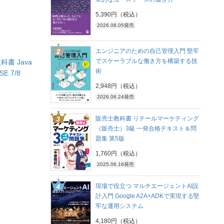
5,390円（税込）
2026.08.05発売
エンジニアのための自己管理入門 堅牢
でスケーラブルな働き方を構築する技
書 Java
術
E 7/8
2,948円（税込）
2026.06.24発売
販売士教科書 リテールマーケティング
（販売士）3級 一発合格テキスト＆問
題集 第5版
1,760円（税込）
2025.06.16発売
現場で役立つ マルチエージェントAI設
計入門 Google A2A×ADKで実現する堅
牢な運用システム
4,180円（税込）