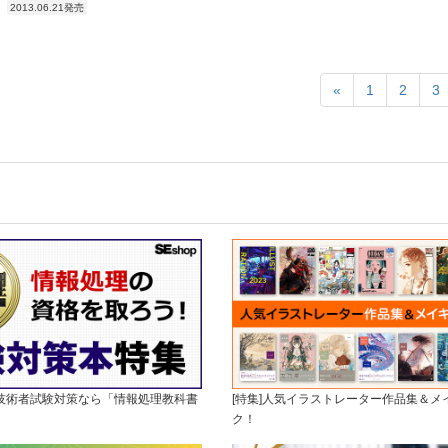
2013.06.21発売
«
1
2
3
理技術者試験対策なら「情報処理教科書
[特集]人気イラストレーター作品集＆メ
ク！