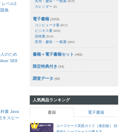
実用・趣味・一般書
(415)
 レベル2
カレンダー
(2)
問題集
電子書籍
(2033)
コンピュータ書
(817)
ビジネス書
(403)
資格書
(514)
実用・趣味・一般書
(383)
い人のため
書籍＋電子書籍セット
(465)
ver SE8
限定特典付き
(54)
調査データ
(60)
人気商品ランキング
書 Java
書籍
電子書籍
SE 8 スピー
ユースケース実践ガイド［復刻版］ 効
果的なユースケースの書き方