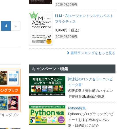
2026.08.20発売
LLM・AIエージェントシステムベスト
プラクティス
4
»
3,960円（税込）
2026.08.20発売
書籍ランキングをもっと見る
キャンペーン・特集
翔泳社のロングセラーコンピ
ュータ書
名著多数！売れ筋のハイエン
ド書籍をSEshopが厳選
Python特集
Pythonでプログラミングデビ
イキングブッ
ュー！おすすめ本をレベル
別・目的別にご紹介