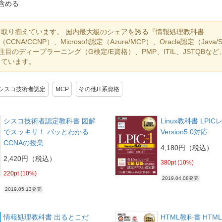
含める
取り揃えています。 国内最大級のシェアを誇る『情報処理教科書
A/CCNP）、Microsoft認定（Azure/MCP）、Oracle認定（Java/
に、注目のディープラーニング（G検定/E資格）、PMP、ITIL、JSTQBな
しています。
シスコ技術者認定
MCP
その他IT系資格
シスコ技術者認定教科書 図解
Linux教科書 LPIC
でスッキリ！ パッとわかる
Version5.0対応
CCNAの授業
4,180円（税込）
2,420円（税込）
380pt (10%)
220pt (10%)
2019.04.08発売
2019.05.13発売
情報処理教科書 出るとこだ
HTML教科書 HTM