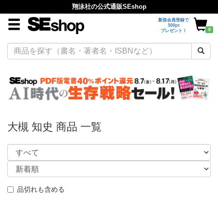
翔泳社の公式通販SEshop
新規会員登録で
500pt
0
プレゼント！
大槻 知史 商品 一覧
品切れも含める