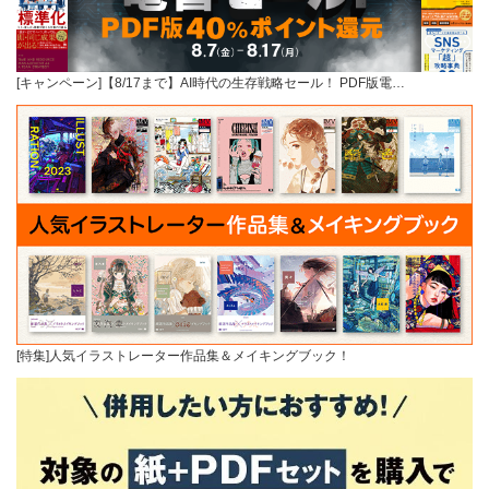
[キャンペーン]【8/17まで】AI時代の生存戦略セール！ PDF版電…
[特集]人気イラストレーター作品集＆メイキングブック！