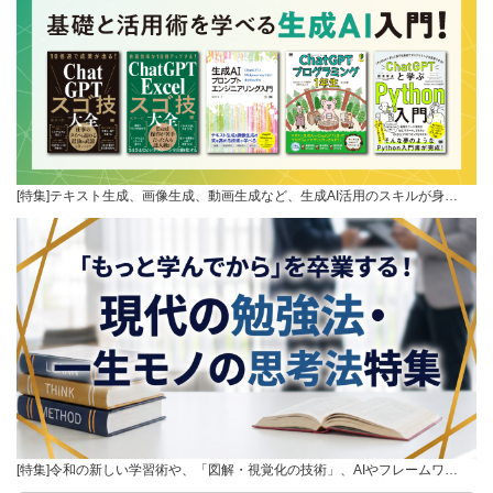
[特集]テキスト生成、画像生成、動画生成など、生成AI活用のスキルが身…
[特集]令和の新しい学習術や、「図解・視覚化の技術」、AIやフレームワ…