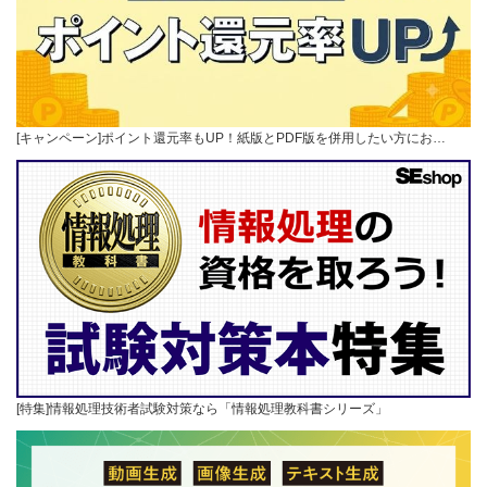
[キャンペーン]ポイント還元率もUP！紙版とPDF版を併用したい方にお…
[特集]情報処理技術者試験対策なら「情報処理教科書シリーズ」