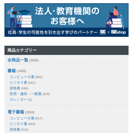
商品カテゴリー
全商品一覧
(3936)
書籍
(1439)
コンピュータ書
(562)
ビジネス書
(342)
資格書
(186)
実用・趣味・一般書
(415)
カレンダー
(2)
電子書籍
(2033)
コンピュータ書
(817)
ビジネス書
(403)
資格書
(514)