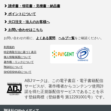
請求書・領収書・見積書・納品書
ポイントについて
大口注文・法人のお客様へ
お問い合わせはこちら
お問い合わせの前に、
よくある質問
、
ヘルプ一覧
をご確認ください。
利用規約
特定商取引法に基づく表示
個人情報保護について
著作権・リンクについて
翔泳社について
SHOEISHA iDについて
ABJマークは、この電子書店・電子書籍配信
サービスが、著作権者からコンテンツ使用許
諾を得た正規版配信サービスであることを示
す登録商標（登録番号 第12291001号）です。
翔泳社のWebメディア