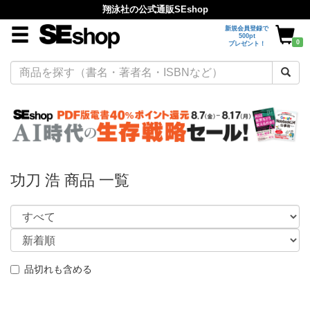
翔泳社の公式通販SEshop
新規会員登録で
500pt
0
プレゼント！
功刀 浩 商品 一覧
品切れも含める