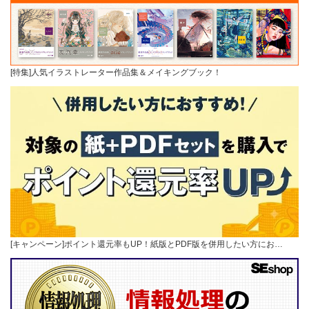
[特集]人気イラストレーター作品集＆メイキングブック！
[キャンペーン]ポイント還元率もUP！紙版とPDF版を併用したい方にお…