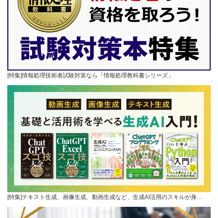
[特集]情報処理技術者試験対策なら「情報処理教科書シリーズ」
[特集]テキスト生成、画像生成、動画生成など、生成AI活用のスキルが身…