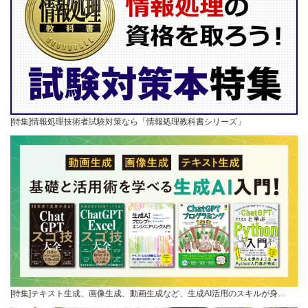
[特集]情報処理技術者試験対策なら「情報処理教科書シリーズ」
[特集]テキスト生成、画像生成、動画生成など、生成AI活用のスキルが身…