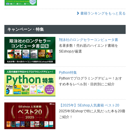
書籍ランキングをもっと見る
キャンペーン・特集
翔泳社のロングセラーコンピュータ書
名著多数！売れ筋のハイエンド書籍を
SEshopが厳選
Python特集
Pythonでプログラミングデビュー！おす
すめ本をレベル別・目的別にご紹介
【2025年】SEshop人気書籍 ベスト20
2025年SEshopで特に人気だった本を20冊
ご紹介！