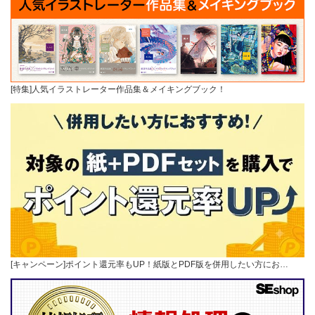
[特集]人気イラストレーター作品集＆メイキングブック！
[キャンペーン]ポイント還元率もUP！紙版とPDF版を併用したい方にお…